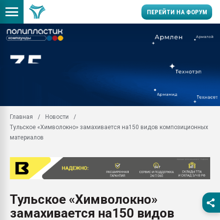
ПЕРЕЙТИ НА ФОРУМ
Продажа готового бизн
производство SPC лам
цикла
29.07.2026 ФРП помог 
заводу пластмасс" зах
ППЭ
Главная
Новости
Помощь в подборе мат
Тульское «Химволокно» замахивается на150 видов композиционных
Вакуум-формовочные 
материалов
ближайшее подмосковье
Подмосковье, Москва
28.07.2026 Автоматиза
первый план в перераб
пластмасс
Тульское «Химволокно»
28.07.2026 "Техноникол
замахивается на150 видов
ситуацией на строител