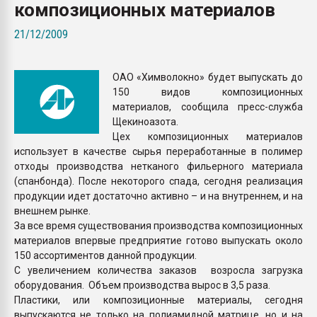
композиционных материалов
Всё, что касается выду
бутылок
21/12/2009
ПЕРЕЙТИ НА 
ОАО «Химволокно» будет выпускать до
150 видов композиционных
материалов, сообщила пресс-служба
Щекиноазота.
Цех композиционных материалов
использует в качестве сырья переработанные в полимер
отходы производства нетканого фильерного материала
(спанбонда). После некоторого спада, сегодня реализация
продукции идет достаточно активно – и на внутреннем, и на
внешнем рынке.
За все время существования производства композиционных
материалов впервые предприятие готово выпускать около
150 ассортиментов данной продукции.
С увеличением количества заказов возросла загрузка
оборудования. Объем производства вырос в 3,5 раза.
Пластики, или композиционные материалы, сегодня
выпускаются не только на полиамидной матрице, но и на