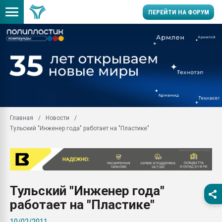
ПЕРЕЙТИ НА ФОРУМ
Вакуум-формовочные 
ближайшее подмосковье
Подмосковье, Москва
28.07.2026 Автоматиза
первый план в перераб
пластмасс
Главная
Новости
28.07.2026 "Техноникол
Тульский "Инженер года" работает на "Пластике"
ситуацией на строител
Всё, что касается выду
бутылок
Материал поверхности 
вакуумного формовани
Тульский "Инженер года"
Продам отходы Компо
работает на "Пластике"
поликарбоната и АБС-п
Armaloy PC/ABS-1IM че
10/02/2011