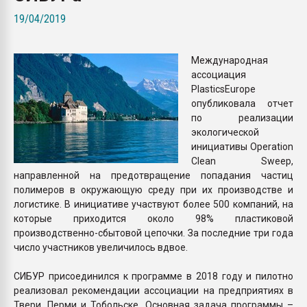
Всё, что касается выду
19/04/2019
бутылок
Международная
ПЕРЕЙТИ НА 
ассоциация
PlasticsEurope
опубликовала отчет
по реализации
экологической
инициативы Operation
Clean Sweep,
направленной на предотвращение попадания частиц
полимеров в окружающую среду при их производстве и
логистике. В инициативе участвуют более 500 компаний, на
которые приходится около 98% пластиковой
производственно-сбытовой цепочки. За последние три года
число участников увеличилось вдвое.
СИБУР присоединился к программе в 2018 году и пилотно
реализовал рекомендации ассоциации на предприятиях в
Твери, Перми и Тобольске. Основная задача программы –