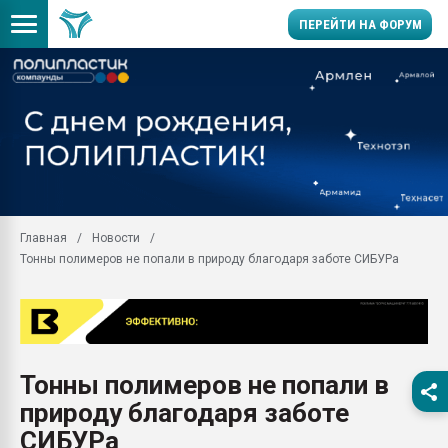
ПЕРЕЙТИ НА ФОРУМ
Продажа готового бизн
производство SPC лам
цикла
29.07.2026 ФРП помог 
заводу пластмасс" зах
ППЭ
Главная
Новости
Помощь в подборе мат
Тонны полимеров не попали в природу благодаря заботе СИБУРа
Вакуум-формовочные 
ближайшее подмосковье
Подмосковье, Москва
28.07.2026 Автоматиза
первый план в перераб
Тонны полимеров не попали в
пластмасс
природу благодаря заботе
28.07.2026 "Техноникол
ситуацией на строител
СИБУРа