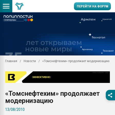
ПЕРЕЙТИ НА ФОРУМ
Продажа готового бизн
производство SPC лам
цикла
29.07.2026 ФРП помог 
заводу пластмасс" зах
ППЭ
Главная
Новости
«Томснефтехим» продолжает модернизацию
Помощь в подборе мат
Вакуум-формовочные 
ближайшее подмосковье
Подмосковье, Москва
28.07.2026 Автоматиза
«Томснефтехим» продолжает
первый план в перераб
пластмасс
модернизацию
28.07.2026 "Техноникол
13/08/2010
ситуацией на строител