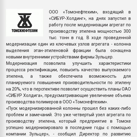
Всё, что касается выду
бутылок
ООО «Томснефтехим», входящий в
«СИБУР-Холдинг», на днях запустил в
работу после модернизации агрегат по
ПЕРЕЙТИ НА 
производству этилена мощностью 300
тыс. тонн в год. В ходе проведенной
модернизации один из ключевых узлов агрегата - колонна
выделения этан-этиленовой фракции была оснащена
новыми внутренними устройствами фирмы Зульцер.
Модернизация позволила улучшить характеристики
процесса ректификации, повысить качество выпускаемого
этилена, а также обеспечила возможность для
планируемого повышения производительности по этилену
на 20%, что в перспективе позволит осуществить планы ОАО
«СИБУР Холдига», предусматривающие увеличение объема
производства полимеров в ООО «Томснефтехим».
«Пуск модернизированной колонны прошел без каких-либо
проблем и замечаний. Это уже четвертый узел агрегата по
производству этилена, который предприятие в Томске
успешно модернизировало в последние годы с помощью
компании Зульцер», - сообщил Директор по развитию