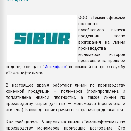
Всё, что касается выду
бутылок
ООО «Томскнефтехим»
полностью
ПЕРЕЙТИ НА 
возобновило выпуск
продукции после
возгорания на линии
производства
мономеров, которое
произошло на прошлой
неделе, сообщает "
Интерфакс
" со ссылкой на пресс-службу
«Томскнефтехима».
В настоящее время работают линии по производству
конечной продукции — полимеров (полипропилена и
полиэтилена низкой плотности), а также линии по
производству сырья для них — мономеров (пропилена и
этилена). Расследование причин возгорания продолжается.
Как сообщалось, 6 апреля на линии «Томскнефтехима» по
производству мономеров произошло возгорание. Это