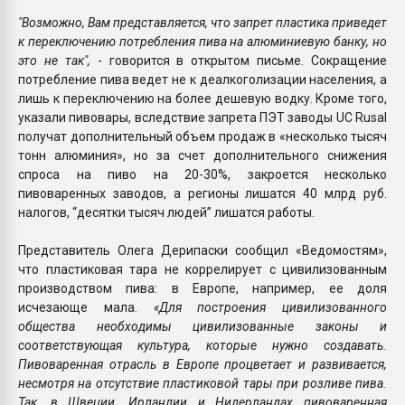
"Возможно, Вам представляется, что запрет пластика приведет
к переключению потребления пива на алюминиевую банку, но
это не так",
- говорится в открытом письме. Сокращение
потребление пива ведет не к деалкоголизации населения, а
лишь к переключению на более дешевую водку. Кроме того,
указали пивовары, вследствие запрета ПЭТ заводы UC Rusal
получат дополнительный объем продаж в «несколько тысяч
тонн алюминия», но за счет дополнительного снижения
спроса на пиво на 20-30%, закроется несколько
пивоваренных заводов, а регионы лишатся 40 млрд руб.
налогов, “десятки тысяч людей” лишатся работы.
Представитель Олега Дерипаски сообщил «Ведомостям»,
что пластиковая тара не коррелирует с цивилизованным
производством пива: в Европе, например, ее доля
исчезающе мала.
«Для построения цивилизованного
общества необходимы цивилизованные законы и
соответствующая культура, которые нужно создавать.
Пивоваренная отрасль в Европе процветает и развивается,
несмотря на отсутствие пластиковой тары при розливе пива.
Так, в Швеции, Ирландии и Нидерландах пивоваренная