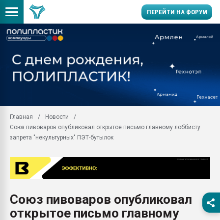
ПЕРЕЙТИ НА ФОРУМ
Продажа готового бизн
производство SPC лам
цикла
29.07.2026 ФРП помог 
заводу пластмасс" зах
ППЭ
Главная
Новости
Помощь в подборе мат
Союз пивоваров опубликовал открытое письмо главному лоббисту
Вакуум-формовочные 
запрета "некультурных" ПЭТ-бутылок
ближайшее подмосковье
Подмосковье, Москва
28.07.2026 Автоматиза
первый план в перераб
пластмасс
Союз пивоваров опубликовал
28.07.2026 "Техноникол
открытое письмо главному
ситуацией на строител