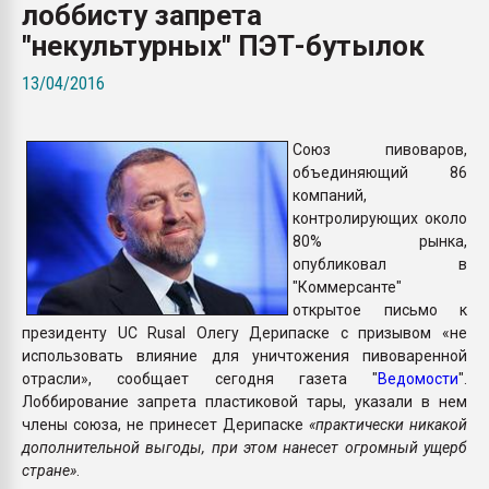
лоббисту запрета
Всё, что касается выду
бутылок
"некультурных" ПЭТ-бутылок
13/04/2016
ПЕРЕЙТИ НА 
Союз пивоваров,
объединяющий 86
компаний,
контролирующих около
80% рынка,
опубликовал в
"Коммерсанте"
открытое письмо к
президенту UC Rusal Олегу Дерипаске с призывом «не
использовать влияние для уничтожения пивоваренной
отрасли», сообщает сегодня газета "
Ведомости
".
Лоббирование запрета пластиковой тары, указали в нем
члены союза, не принесет Дерипаске
«практически никакой
дополнительной выгоды, при этом нанесет огромный ущерб
стране»
.