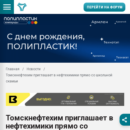
ПЕРЕЙТИ НА ФОРУМ
Продажа готового бизн
производство SPC лам
цикла
29.07.2026 ФРП помог 
заводу пластмасс" зах
ППЭ
Главная
Новости
Помощь в подборе мат
Томскнефтехим приглашает в нефтехимики прямо со школьной
Вакуум-формовочные 
скамьи
ближайшее подмосковье
Подмосковье, Москва
28.07.2026 Автоматиза
первый план в перераб
пластмасс
Томскнефтехим приглашает в
28.07.2026 "Техноникол
нефтехимики прямо со
ситуацией на строител