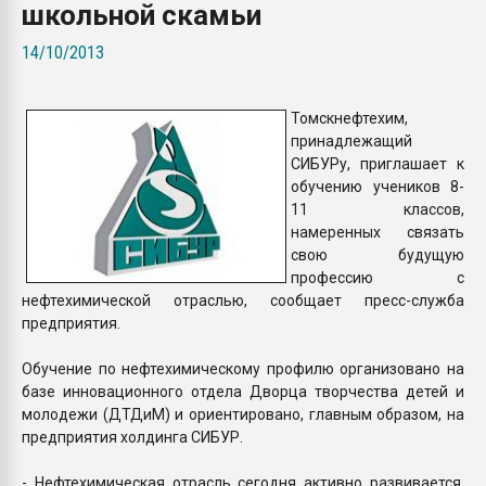
школьной скамьи
Всё, что касается выду
бутылок
14/10/2013
ПЕРЕЙТИ НА 
Томскнефтехим,
принадлежащий
СИБУРу, приглашает к
обучению учеников 8-
11 классов,
намеренных связать
свою будущую
профессию с
нефтехимической отраслью, сообщает пресс-служба
предприятия.
Обучение по нефтехимическому профилю организовано на
базе инновационного отдела Дворца творчества детей и
молодежи (ДТДиМ) и ориентировано, главным образом, на
предприятия холдинга СИБУР.
- Нефтехимическая отрасль сегодня активно развивается,