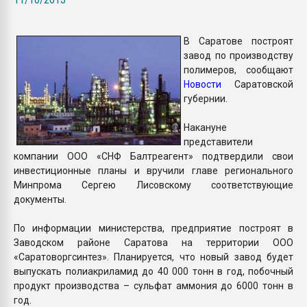
Всё, что касается выду
бутылок
В Саратове построят
завод по производству
ПЕРЕЙТИ НА 
полимеров, сообщают
Новости
Саратовской
губернии.
Накануне
представители
компании ООО «СНФ Балтреагент» подтвердили свои
инвестиционные планы и вручили главе регионального
Минпрома Сергею Лисовскому соответствующие
документы.
По информации министерства, предприятие построят в
Заводском районе Саратова на территории ООО
«Саратоворгсинтез». Планируется, что новый завод будет
выпускать полиакриламид до 40 000 тонн в год, побочный
продукт производства – сульфат аммония до 6000 тонн в
год.