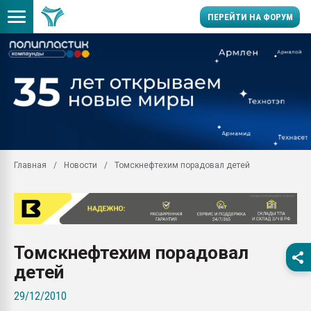
ПЕРЕЙТИ НА ФОРУМ
Продажа готового бизн
производство SPC лам
цикла
29.07.2026 ФРП помог 
заводу пластмасс" зах
ППЭ
Главная
Новости
Томскнефтехим порадовал детей
Помощь в подборе мат
Вакуум-формовочные 
ближайшее подмосковье
Подмосковье, Москва
28.07.2026 Автоматиза
Томскнефтехим порадовал
первый план в перераб
пластмасс
детей
28.07.2026 "Техноникол
29/12/2010
ситуацией на строител