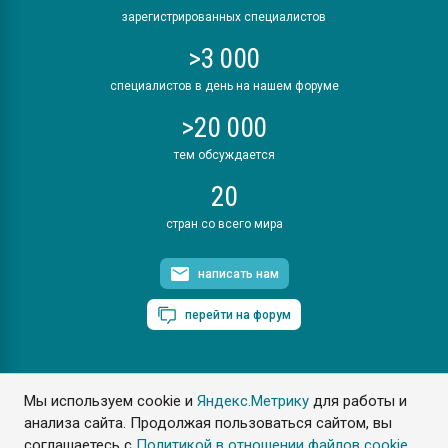
зарегистрированных специалистов
>3 000
специалистов в день на нашем форуме
>20 000
тем обсуждается
20
стран со всего мира
написать нам
перейти на форум
Мы используем cookie и
Яндекс.Метрику
для работы и
ПластЭксперт © 2006. Все права защищены
анализа сайта. Продолжая пользоваться сайтом, вы
Разрешается копирование материалов сайта с обязательной
ссылкой на www.e-plastic.ru
соглашаетесь с
Политикой в отношении файлов cookie
.