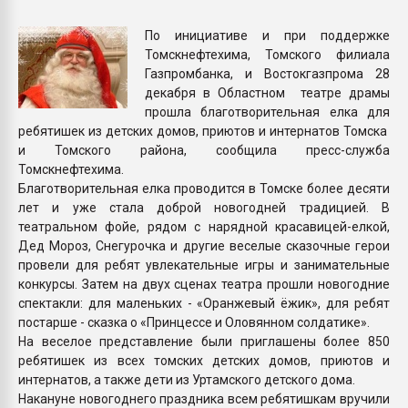
Всё, что касается выду
бутылок
По инициативе и при поддержке
Томскнефтехима, Томского филиала
Газпромбанка, и Востокгазпрома 28
ПЕРЕЙТИ НА 
декабря в Областном театре драмы
прошла благотворительная елка для
ребятишек из детских домов, приютов и интернатов Томска
и Томского района, сообщила пресс-служба
Томскнефтехима.
Благотворительная елка проводится в Томске более десяти
лет и уже стала доброй новогодней традицией. В
театральном фойе, рядом с нарядной красавицей-елкой,
Дед Мороз, Снегурочка и другие веселые сказочные герои
провели для ребят увлекательные игры и занимательные
конкурсы. Затем на двух сценах театра прошли новогодние
спектакли: для маленьких - «Оранжевый ёжик», для ребят
постарше - сказка о «Принцессе и Оловянном солдатике».
На веселое представление были приглашены более 850
ребятишек из всех томских детских домов, приютов и
интернатов, а также дети из Уртамского детского дома.
Накануне новогоднего праздника всем ребятишкам вручили