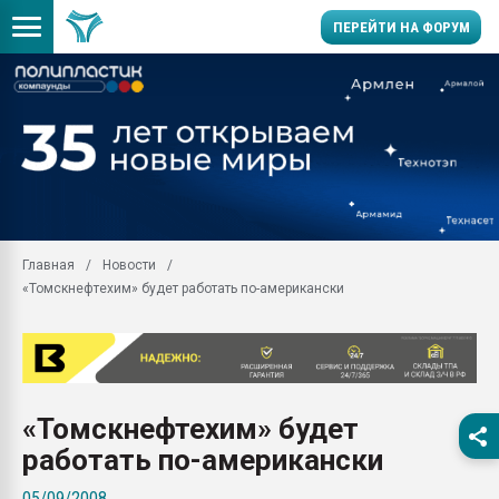
ПЕРЕЙТИ НА ФОРУМ
Продажа готового бизн
производство SPC лам
цикла
29.07.2026 ФРП помог 
заводу пластмасс" зах
ППЭ
Главная
Новости
Помощь в подборе мат
«Томскнефтехим» будет работать по-американски
Вакуум-формовочные 
ближайшее подмосковье
Подмосковье, Москва
28.07.2026 Автоматиза
первый план в перераб
«Томскнефтехим» будет
пластмасс
работать по-американски
28.07.2026 "Техноникол
ситуацией на строител
05/09/2008