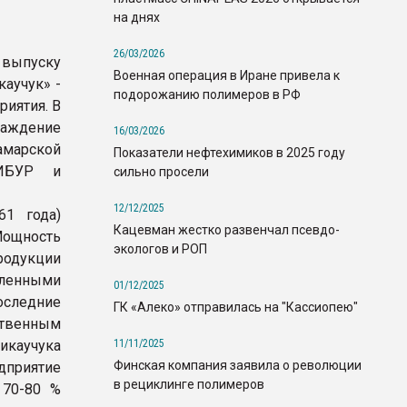
на днях
26/03/2026
 выпуску
Военная операция в Иране привела к
каучук» -
подорожанию полимеров в РФ
риятия. В
раждение
16/03/2026
амарской
Показатели нефтехимиков в 2025 году
СИБУР и
сильно просели
12/12/2025
1 года)
Кацевман жестко развенчал псевдо-
Мощность
экологов и РОП
продукции
ленными
01/12/2025
оследние
ГК «Алеко» отправилась на "Кассиопею"
ственным
11/11/2025
тикаучука
Финская компания заявила о революции
дприятие
в рециклинге полимеров
 70-80 %