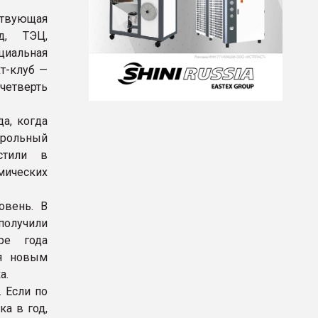
твующая
д, ТЭЦ,
циальная
т-клуб —
четверть
а, когда
ирольный
стили в
ических
овень. В
олучили
ре года
ря новым
а.
 Если по
а в год,