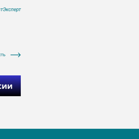
тЭксперт
сть