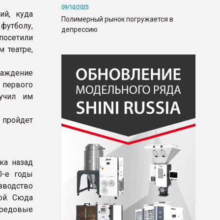
09/10/2025
ий, куда
Полимерный рынок погружается в
футболу,
депрессию
посетили
 театре,
раждение
 первого
ручил им
 пройдет
ка назад
0-е годы
водство
ой. Сюда
редовые