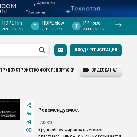
HDPE film
HDPE blow
PP hомо
2080
25,96%
2310
28,57%
2300
25,22%
ВХОД / РЕГИСТРАЦИЯ
ТРУДОУСТРОЙСТВО
ФОТОРЕПОРТАЖИ
ВИДЕОКАНАЛ
Рекомендуемое:
17/04/2026
Крупнейшая мировая выставка
пластмасс CHINAPLAS 2026 открывается