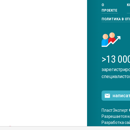
О
К
ПРОЕКТЕ
ПОЛИТИКА В О
>13 00
зарегистрир
специалисто
написа
ПластЭксперт 
Разрешается к
Разработка са
ENG