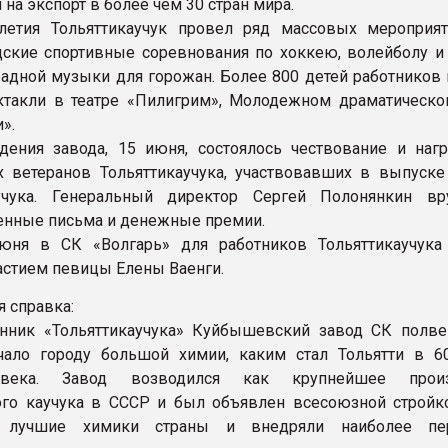
 на экспорт в более чем 30 стран мира.
летия Тольяттикаучук провел ряд массовых мероприят
ские спортивные соревнования по хоккею, волейболу и 
радной музыки для горожан. Более 800 детей работников 
ктакли в театре «Пилигрим», Молодежном драматическом
».
ения завода, 15 июня, состоялось чествование и наг
 ветеранов Тольяттикаучука, участвовавших в выпуске
учука. Генеральный директор Сергей Полонянкин в
енные письма и денежные премии.
юня в СК «Волгарь» для работников Тольяттикаучука
частием певицы Елены Ваенги.
я справка:
нник «Тольяттикаучука» Куйбышевский завод СК полве
чало городу большой химии, каким стал Тольятти в 6
века. Завод возводился как крупнейшее произ
ого каучука в СССР и был объявлен всесоюзной стройк
ь лучшие химики страны и внедряли наиболее пе