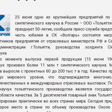
рный цвет
25 июня одно из крупнейших предприятий по
ФОРУМ
синтетического каучука в России – ООО «Тольятти
празднует 50-летие, сообщила пресс-служба предп
честь юбилея в СК «Волгарь» состоится наг
тников предприятия от отраслевых министерств РФ и С
дминистрации г.Тольятти, руководства холдинга 
ука.
с момента выпуска первой продукции (15 июня 196
чук произвел более 11 млн т синтетического каучука. 
а выросла с проектных 60 до 200 тыс т в год. Качество 
о мирового уровня, что подтверждается многочис
течественных и международных отраслевых выставок. П
аучук тольяттинского производства является государ
области качества. За 5 десятилетий товарный знак Тольят
трирован практически во всех странах мира. Сегодня пре
торое место в стране по объему производства. Около