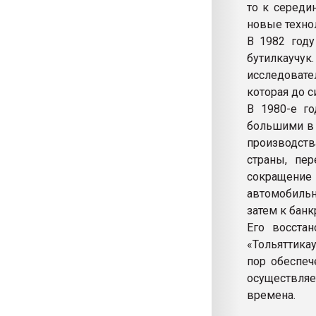
то к середи
новые техно
В 1982 году
бутилкаучу
исследовате
которая до с
В 1980-е г
большими в 
производст
страны, пе
сокращение
автомобильн
затем к банк
Его восста
«Тольяттика
пор обеспеч
осуществля
времена.