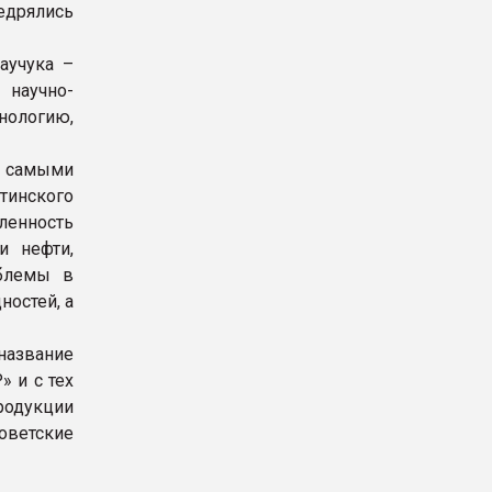
едрялись
аучука –
научно-
хнологию,
 самыми
тинского
ленность
и нефти,
облемы в
остей, а
название
» и с тех
родукции
оветские