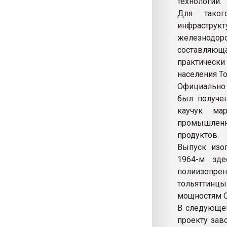
технологии.
Для таког
инфрастру
железнодор
составляюща
практическ
населения То
Официально 
был получен
каучук ма
промышлен
продуктов.
Выпуск изо
1964-м зд
полиизопре
тольяттинц
мощностям С
В следующем
проекту зав