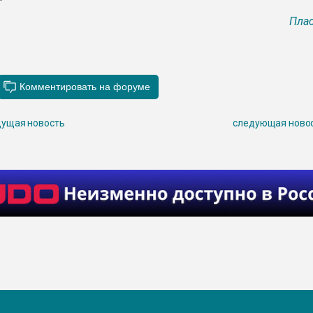
Плас
ущая новость
следующая ново