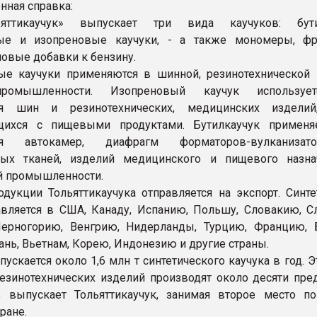
ная справка:
яттикаучук» выпускает три вида каучуков: бутил
ые и изопреновые каучуки, - а также мономеры, ф
овые добавки к бензину.
е каучуки применяются в шинной, резинотехнической 
промышленности. Изопреновый каучук используе
ия шин и резинотехнических, медицинских изделий
щихся с пищевыми продуктами. Бутилкаучук применя
ния автокамер, диафрагм форматоров-вулканиза
ных тканей, изделий медицинского и пищевого назна
й промышленности.
дукции Тольяттикаучука отправляется на экспорт. Синте
авляется в США, Канаду, Испанию, Польшу, Словакию, С
ерногорию, Венгрию, Нидерланды, Турцию, Францию, 
ань, Вьетнам, Корею, Индонезию и другие страны.
ускается около 1,6 млн т синтетического каучука в год. 
езинотехнических изделий производят около десяти пред
 выпускает Тольяттикаучук, занимая второе место п
ране.