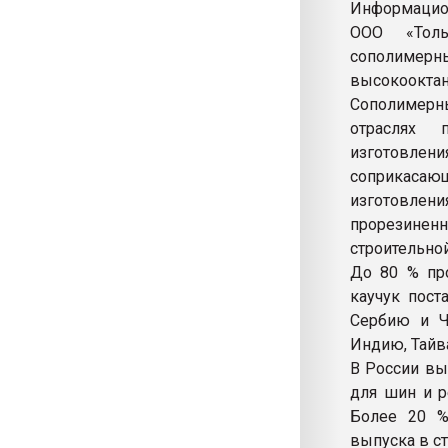
Информацион
ООО «Толь
сополимерн
высокооктан
Сополимерны
отраслях 
изготовлен
соприкасаю
изготовле
прорезинен
строительно
До 80 % про
каучук пост
Сербию и Ч
Индию, Тайв
В России вып
для шин и р
Более 20 %
выпуска в ст