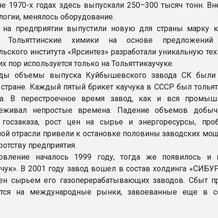
не 1970-х годах здесь выпускали 250–300 тысяч тонн. Вн
логии, менялось оборудование.
 на предприятии выпустили новую для страны марку к
к. Тольяттинские химики на основе предложений 
льского института «Ярсинтез» разработали уникальную те
их пор используется только на Тольяттикаучуке.
оды объемы выпуска Куйбышевского завода СК были
стране. Каждый пятый брикет каучука в СССР был тольят
ва. В перестроечное время завод, как и вся промыш
реживал непростые времена. Падение объемов добыч
 госзаказа, рост цен на сырье и энергоресурсы, пр
ой отрасли привели к остановке половины заводских мощн
ротству предприятия.
новление началось 1999 году, тогда же появилось и 
учук». В 2001 году завод вошел в состав холдинга «СИБУР
ен сырьем его газоперерабатывающих заводов. Сбыт п
ется на международные рынки, завоеванные еще в с