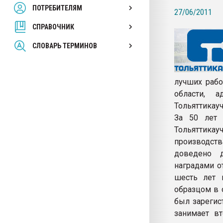
ПОТРЕБИТЕЛЯМ
Armaloy PC/ABS-1IM че
27/06/2011
СПРАВОЧНИК
ПЕРЕЙТИ НА 
СЛОВАРЬ ТЕРМИНОВ
лучших рабо
области, а
Тольяттикауч
За 50 лет 
Тольяттикау
производств
доведено д
наградами о
шесть лет к
образцом в 
был зарегис
занимает в