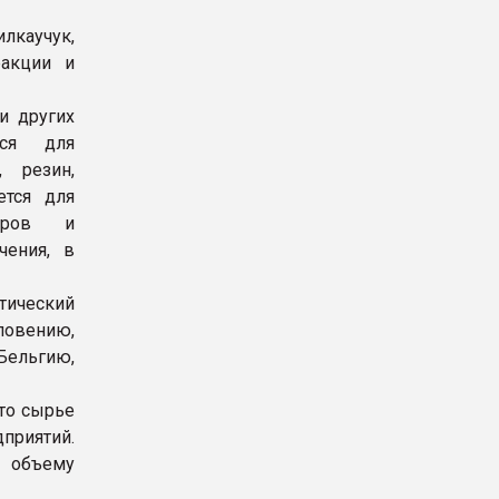
каучук,
ракции и
и других
тся для
, резин,
ется для
торов и
чения, в
тический
ловению,
Бельгию,
Это сырье
приятий.
о объему