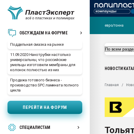
евро/тонна
Помощь в подборе мат
ОБСУЖДАЕМ НА ФОРУМЕ
Вакуум-формовочные 
Поддельная смазка на рынке
ближайшее подмосковье
Подмосковье, Москва
11.09.2020 Нанотрубки настолько
универсальны, что российские
28.07.2026 Автоматиза
умельцы изготовили мембраны для
первый план в перераб
НОВОСТИ
КАТА
колонок полностью из них
пластмасс
Продажа готового бизнеса -
28.07.2026 "Техноникол
Главная
Нов
производство SPC ламината полного
ситуацией на строител
цикла
Всё, что касается выду
бутылок
ПЕРЕЙТИ НА ФОРУМ
Материал поверхности 
вакуумного формовани
Тольят
СПЕЦИАЛИСТАМ
Продам отходы Компо
поликарбоната и АБС-п