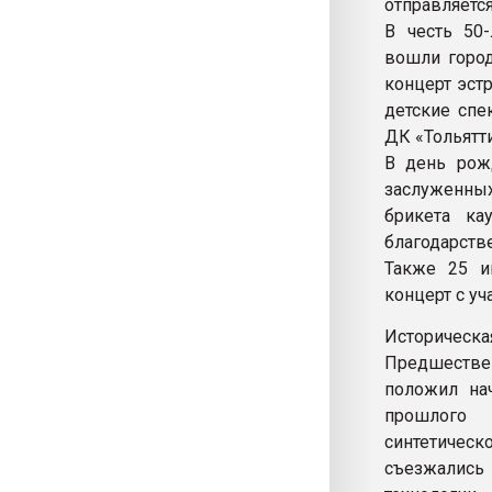
отправляется
В честь 50-
вошли город
концерт эст
детские спе
ДК «Тольятти
В день рожд
заслуженных
брикета ка
благодарств
Также 25 и
концерт с у
Историческа
Предшестве
положил на
прошлого 
синтетическ
съезжалис