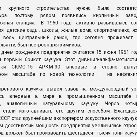
о крупного строительства нужна была соответс
ктура, поэтому рядом появились кирпичный заво
ожная станция… В 1960 годы активно развивалась со
я: детские сады, школы, жилые дома, спорткомплекс, ях
и весь центральный район, где сегодня проживает 
льятти, был построен для химиков.
днем рождения предприятия считается 15 июня 1961 год
 первый брикет каучука. Этот дивинил-альфа-метилст
рки СКМС-15 АРКМ-30 впервые в стране выпу
ном масштабе по новой технологии — из нефтехим
пренового каучука вывел завод на международный ур
есь впервые в мире в промышленном масштабе п
н, аналогичный натуральному каучуку. Через четы
ы стали изготавливать его другим способом. Благода
ССР стал крупнейшим экспортером искусственного каучук
 десятилетии мощность предприятия увеличилась втрое.
од должен был производить шестьдесят тысяч тонн каучук