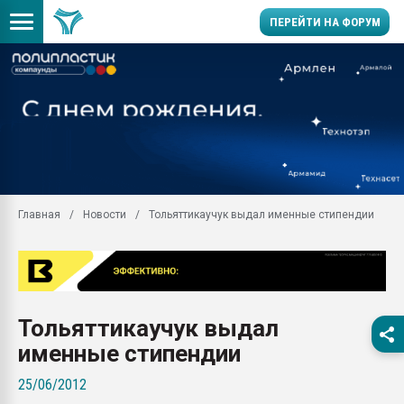
ПЕРЕЙТИ НА ФОРУМ
Продажа готового бизн
производство SPC лам
цикла
29.07.2026 ФРП помог 
заводу пластмасс" зах
ППЭ
Главная
Новости
Тольяттикаучук выдал именные стипендии
Помощь в подборе мат
Вакуум-формовочные 
ближайшее подмосковье
Подмосковье, Москва
28.07.2026 Автоматиза
Тольяттикаучук выдал
первый план в перераб
пластмасс
именные стипендии
28.07.2026 "Техноникол
25/06/2012
ситуацией на строител