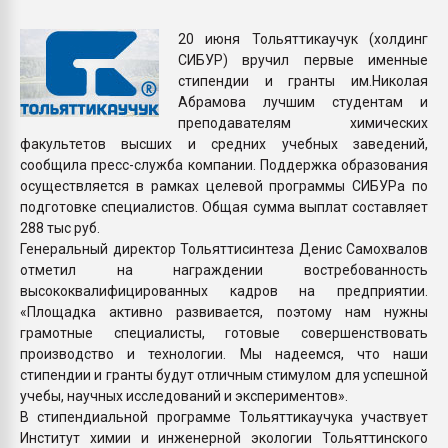
Всё, что касается выду
бутылок
20 июня Тольяттикаучук (холдинг
СИБУР) вручил первые именные
стипендии и гранты им.Николая
ПЕРЕЙТИ НА 
Абрамова лучшим студентам и
преподавателям химических
факультетов высших и средних учебных заведений,
сообщила пресс-служба компании. Поддержка образования
осуществляется в рамках целевой программы СИБУРа по
подготовке специалистов. Общая сумма выплат составляет
288 тыс руб.
Генеральный директор Тольяттисинтеза Денис Самохвалов
отметил на награждении востребованность
высококвалифицированных кадров на предприятии.
«Площадка активно развивается, поэтому нам нужны
грамотные специалисты, готовые совершенствовать
производство и технологии. Мы надеемся, что наши
стипендии и гранты будут отличным стимулом для успешной
учебы, научных исследований и экспериментов».
В стипендиальной программе Тольяттикаучука участвует
Институт химии и инженерной экологии Тольяттинского