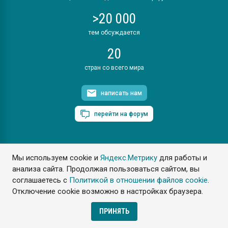
>20 000
тем обсуждается
20
стран со всего мира
написать нам
перейти на форум
Мы используем cookie и
Яндекс.Метрику
для работы и
ПластЭксперт © 2006. Все права защищены
анализа сайта. Продолжая пользоваться сайтом, вы
Разрешается копирование материалов сайта с обязательной
ссылкой на www.e-plastic.ru
соглашаетесь с
Политикой в отношении файлов cookie
.
Отключение cookie возможно в настройках браузера.
Разработка сайта
ПРИНЯТЬ