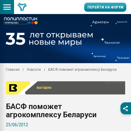
ПЕРЕЙТИ НА ФОРУМ
Продажа готового бизн
производство SPC лам
цикла
29.07.2026 ФРП помог 
заводу пластмасс" зах
ППЭ
Главная
Новости
БАСФ поможет агрокомплексу Беларуси
Помощь в подборе мат
Вакуум-формовочные 
ближайшее подмосковье
Подмосковье, Москва
28.07.2026 Автоматиза
БАСФ поможет
первый план в перераб
пластмасс
агрокомплексу Беларуси
28.07.2026 "Техноникол
25/06/2012
ситуацией на строител