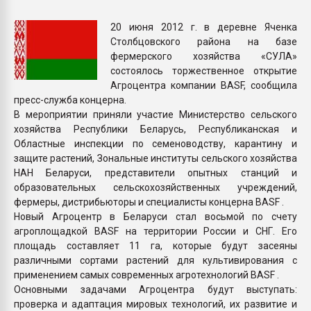
Всё, что касается выду
бутылок
20 июня 2012 г. в деревне Яченка
Столбцовского района на базе
фермерского хозяйства «СУЛА»
ПЕРЕЙТИ НА 
состоялось торжественное открытие
Агроцентра компании BASF, сообщила
пресс-служба концерна.
В мероприятии приняли участие Министерство сельского
хозяйства Республики Беларусь, Республиканская и
Областные инспекции по семеноводству, карантину и
защите растений, Зональные институты сельского хозяйства
НАН Беларуси, представители опытных станций и
образовательных сельскохозяйственных учреждений,
фермеры, дистрибьюторы и специалисты концерна BASF .
Новый Агроцентр в Беларуси стал восьмой по счету
агроплощадкой BASF на территории России и СНГ. Его
площадь составляет 11 га, которые будут засеяны
различными сортами растений для культивирования с
применением самых современных агротехнологий BASF .
Основными задачами Агроцентра будут выступать:
проверка и адаптация мировых технологий, их развитие и