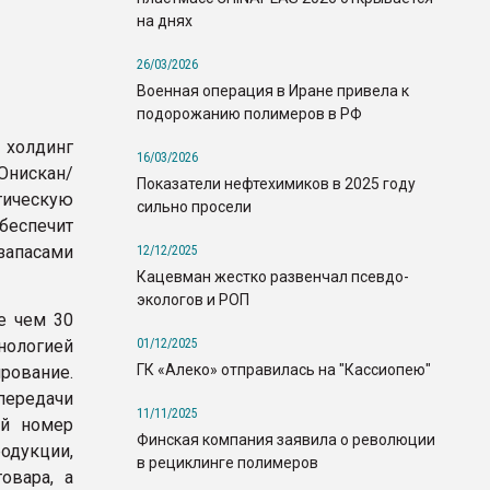
на днях
26/03/2026
Военная операция в Иране привела к
подорожанию полимеров в РФ
 холдинг
16/03/2026
Юнискан/
Показатели нефтехимиков в 2025 году
ическую
сильно просели
беспечит
запасами
12/12/2025
Кацевман жестко развенчал псевдо-
экологов и РОП
е чем 30
01/12/2025
ологией
ГК «Алеко» отправилась на "Кассиопею"
рование.
передачи
11/11/2025
ый номер
Финская компания заявила о революции
одукции,
в рециклинге полимеров
овара, а