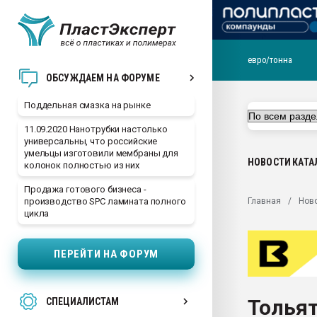
евро/тонна
Помощь в подборе мат
ОБСУЖДАЕМ НА ФОРУМЕ
Вакуум-формовочные 
Поддельная смазка на рынке
ближайшее подмосковье
Подмосковье, Москва
11.09.2020 Нанотрубки настолько
универсальны, что российские
28.07.2026 Автоматиза
умельцы изготовили мембраны для
первый план в перераб
НОВОСТИ
КАТА
колонок полностью из них
пластмасс
Продажа готового бизнеса -
28.07.2026 "Техноникол
Главная
Нов
производство SPC ламината полного
ситуацией на строител
цикла
Всё, что касается выду
бутылок
ПЕРЕЙТИ НА ФОРУМ
Материал поверхности 
вакуумного формовани
Толья
СПЕЦИАЛИСТАМ
Продам отходы Компо
поликарбоната и АБС-п