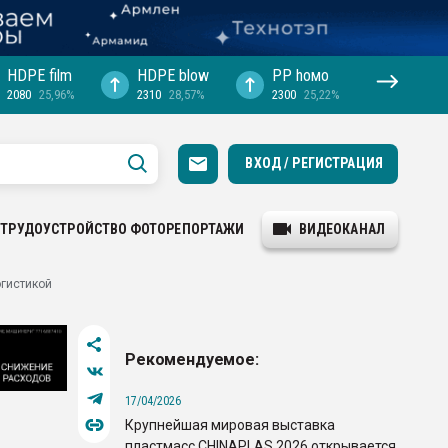
HDPE film
HDPE blow
PP hомо
2080
25,96%
2310
28,57%
2300
25,22%
ВХОД / РЕГИСТРАЦИЯ
ТРУДОУСТРОЙСТВО
ФОТОРЕПОРТАЖИ
ВИДЕОКАНАЛ
огистикой
Рекомендуемое:
17/04/2026
Крупнейшая мировая выставка
пластмасс CHINAPLAS 2026 открывается