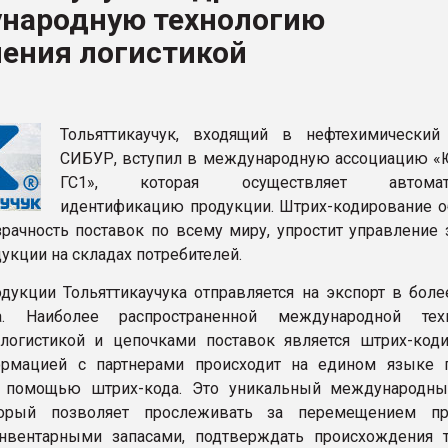
народную технологию
рный цвет
ления логистикой
ФОРУМ
Тольяттикаучук, входящий в нефтехимический
СИБУР, вступил в международную ассоциацию «
ГС1», которая осуществляет автомат
идентификацию продукции. Штрих-кодирование о
рачность поставок по всему миру, упростит управление 
укции на складах потребителей.
дукции Тольяттикаучука отправляется на экспорт в боле
. Наиболее распространенной международной техн
логистикой и цепочками поставок является штрих-коди
рмацией с партнерами происходит на едином языке 
 помощью штрих-кода. Это уникальный международн
торый позволяет прослеживать за перемещением пр
нвентарными запасами, подтверждать происхождения т