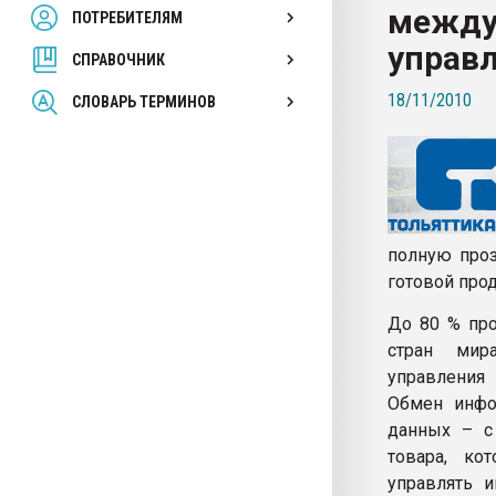
между
ПОТРЕБИТЕЛЯМ
Armaloy PC/ABS-1IM че
управ
СПРАВОЧНИК
ПЕРЕЙТИ НА 
18/11/2010
СЛОВАРЬ ТЕРМИНОВ
полную проз
готовой прод
До 80 % про
стран мира
управления 
Обмен инфо
данных – с
товара, ко
управлять и