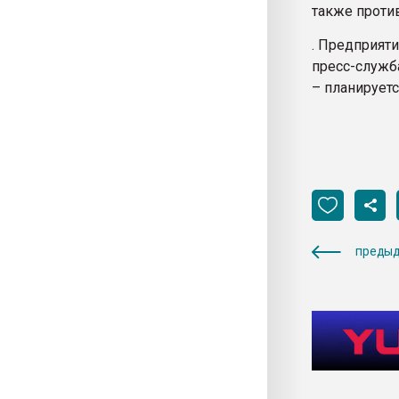
также проти
. Предприят
пресс-служб
– планируетс
предыд