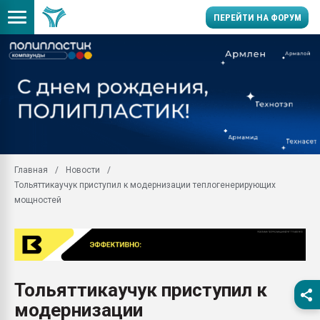
ПЕРЕЙТИ НА ФОРУМ
Продажа готового бизн
производство SPC лам
цикла
29.07.2026 ФРП помог 
заводу пластмасс" зах
ППЭ
Главная
Новости
Помощь в подборе мат
Тольяттикаучук приступил к модернизации теплогенерирующих
Вакуум-формовочные 
мощностей
ближайшее подмосковье
Подмосковье, Москва
28.07.2026 Автоматиза
первый план в перераб
пластмасс
Тольяттикаучук приступил к
28.07.2026 "Техноникол
модернизации
ситуацией на строител