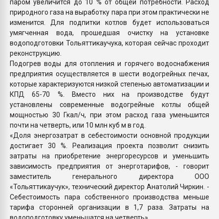
паром увеличится до 10 % от общей потребности. Расход
природного газа на выработку пара при этом практически не
изменится. Для подпитки котлов будет использоваться
умягченная вода, прошедшая очистку на установке
водоподготовки Тольяттикаучука, которая сейчас проходит
реконструкцию.
Подогрев воды для отопления и горячего водоснабжения
предприятия осуществляется в шести водогрейных печах,
которые характеризуются низкой степенью автоматизации и
КПД 65-70 %. Вместо них на производстве будут
установлены современные водогрейные котлы общей
мощностью 30 Гкал/ч, при этом расход газа уменьшится
почти на четверть, или 10 млн куб м в год.
«Доля энергозатрат в себестоимости основной продукции
достигает 30 %. Реализация проекта позволит снизить
затраты на приобретение энергоресурсов и уменьшить
зависимость предприятия от энерготарифов, - говорит
заместитель генерального директора ООО
«Тольяттикаучук», технический директор Анатолий Чиркин. -
Себестоимость пара собственного производства меньше
тарифа сторонней организации в 1,7 раза. Затраты на
водоподготовку уменьшатся на четверть».