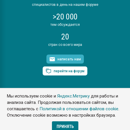
специалистов в день на нашем форуме
>20 000
тем обсуждается
20
стран со всего мира
написать нам
перейти на форум
Мы используем cookie и
Яндекс.Метрику
для работы и
ПластЭксперт © 2006. Все права защищены
анализа сайта. Продолжая пользоваться сайтом, вы
Разрешается копирование материалов сайта с обязательной
ссылкой на www.e-plastic.ru
соглашаетесь с
Политикой в отношении файлов cookie
.
Отключение cookie возможно в настройках браузера.
Разработка сайта
ПРИНЯТЬ