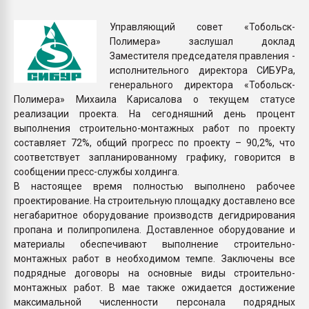
Всё, что касается выду
бутылок
Управляющий совет «Тобольск-
Полимера» заслушал доклад
Заместителя председателя правления -
ПЕРЕЙТИ НА 
исполнительного директора СИБУРа,
генерального директора «Тобольск-
Полимера» Михаила Карисалова о текущем статусе
реализации проекта. На сегодняшний день процент
выполнения строительно-монтажных работ по проекту
составляет 72%, общий прогресс по проекту – 90,2%, что
соответствует запланированному графику, говорится в
сообщении пресс-службы холдинга.
В настоящее время полностью выполнено рабочее
проектирование. На строительную площадку доставлено все
негабаритное оборудование производств дегидрирования
пропана и полипропилена. Доставленное оборудование и
материалы обеспечивают выполнение строительно-
монтажных работ в необходимом темпе. Заключены все
подрядные договоры на основные виды строительно-
монтажных работ. В мае также ожидается достижение
максимальной численности персонала подрядных