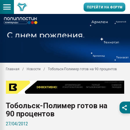
ПЕРЕЙТИ НА ФОРУМ
Продажа готового бизн
производство SPC лам
цикла
29.07.2026 ФРП помог 
заводу пластмасс" зах
ППЭ
Главная
Новости
Тобольск-Полимер готов на 90 процентов
Помощь в подборе мат
Вакуум-формовочные 
ближайшее подмосковье
Подмосковье, Москва
28.07.2026 Автоматиза
Тобольск-Полимер готов на
первый план в перераб
пластмасс
90 процентов
28.07.2026 "Техноникол
27/04/2012
ситуацией на строител