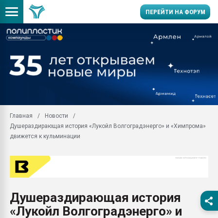
ПЕРЕЙТИ НА ФОРУМ
Продажа готового бизн
производство SPC лам
цикла
29.07.2026 ФРП помог 
заводу пластмасс" зах
ППЭ
Главная
Новости
Помощь в подборе мат
Душераздирающая история «Лукойл Волгоградэнерго» и «Химпрома»
Вакуум-формовочные 
движется к кульминации
ближайшее подмосковье
Подмосковье, Москва
28.07.2026 Автоматиза
первый план в перераб
пластмасс
Душераздирающая история
28.07.2026 "Техноникол
«Лукойл Волгоградэнерго» и
ситуацией на строител