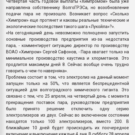
Четвертая часть годовой выплаты «Химпромом» была уже
направлена собственнику ВолгоГРЭСа, но возобновление
подачи пара не произошло. Возникает вопрос «Сколько
«Химпром» еще протянет и каковы реальные технические и
экологические последствия такого шага «Лукойла»?».
«На сегодняшний день невозможно полноценно запустить
основные производства предприятия из-за недостатка
пара, - комментирует ситуацию директор по производству
ВОАО «Химпром» Сергей Сафонов, - Пара хватает только на
минимальное производство каустика и хлорметанов. Это
продлится максимум дней 8. Сейчас вообще очень трудно
говорить о чем-то наверняка».
Проблема состоит в том, что электролиз на данный момент
запущен только на 50%, что является беспрецедентной
ситуацией для волгоградского химического гиганта. Это
связано с тем, что 25 апреля, на четвертый день с момента
прекращения поставок пара, руководством предприятия
было принято решение отключить одну серию
электролизеров из двух. Сейчас во включенном состоянии
находятся только 100 электролизеров, вместо 200. В
ближайшие 10 дней будет происходить их поочередное
включение и выключение каждые 4 дня. В субботу 28 апреля