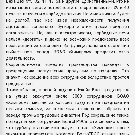
цеха цех №5, 32, 41, 43, 5а и другие. Единственными, кто не
испытывает острой потребности в хлоре являются 39 и 40
цеха по получению карбида кальция. Но и их «жизнь» будет
не долгой, так как, из-за невозможности получения
ацетилена, заполнятся бункера и этим цехам придется
остановиться. Но, как и электролизеры, карбидные печи
нельзя «дергать» и даже не возможно предсказать всех
последствий их остановки. Из функционального состоянии
выйдет весь завод. ВОАО «Химпром» прекратит свою
деятельность.
Скоропостижная «смерть» производства приведет к
прекращению поступления продукции на продажу. Это
значит - сокращение всех сотрудников вследствие простоя
предприятия.
Таким образов, с легкой подачи «Лукойл Волгоградэнерго»
на улице окажутся около 5000 сотрудников ВОАО
«Химпром», многие из которых трудятся на предприятии
целыми семьями, из поколения в поколение образуя на
заводе прочные трудовые династии. Под сокращение также
попадут и все сотрудники ВолгоГРЭСа. Это связано с тем,
что турбину станции использует только «Химпром», после
закрытия производств которого ВолгоГРЭС станет лишь