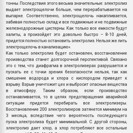
тонны. Последствия этого весьма значительные: электролиз
выдает электрощелочи больше, чем перерабатывается на
выпарке. Соответственно, электрощелочь накапливается,
забивая полностью склад и все подвижные и не подвижные
железнодорожные цистерны. Как только все емкости будут
залиты, а произойдет это довольно быстро – 8-10 дней,
придется полностью остановить электролиз. Нельзя же лить
электрощелочь в канализацию».
Как только электролиз будет остановлен, восстановление
производства станет долгосрочной перспективой. Связано
это с тем, что диафрагма в электролизерах разрушается и
пускать ее с точки зрения безопасности нельзя, так как
смешение водорода и хлора с кислородом приведет к
взрыву. Взрыв уничтожит цех и выбросит опасные вещества
в атмосферу. Таким образом, если производство
останавливается, то в целях предотвращения аварийной
ситуации придется перебирать все электролизеры.
Восстановление 200 электролизеров затянется минимум на
3 месяца, вследствие чего вероятность последующего
пуска электролиза будет минимальной. С другой стороны,
электролиз дает хлор, а хлор потребляют все остальные