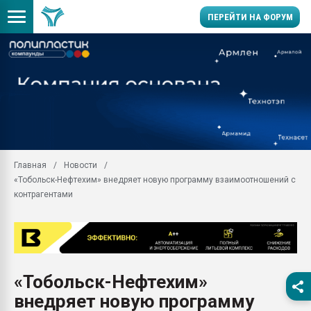
ПЕРЕЙТИ НА ФОРУМ
Продажа готового бизн
производство SPC лам
цикла
29.07.2026 ФРП помог 
заводу пластмасс" зах
ППЭ
Главная
Новости
Помощь в подборе мат
«Тобольск-Нефтехим» внедряет новую программу взаимоотношений с
Вакуум-формовочные 
контрагентами
ближайшее подмосковье
Подмосковье, Москва
28.07.2026 Автоматиза
первый план в перераб
пластмасс
«Тобольск-Нефтехим»
28.07.2026 "Техноникол
внедряет новую программу
ситуацией на строител