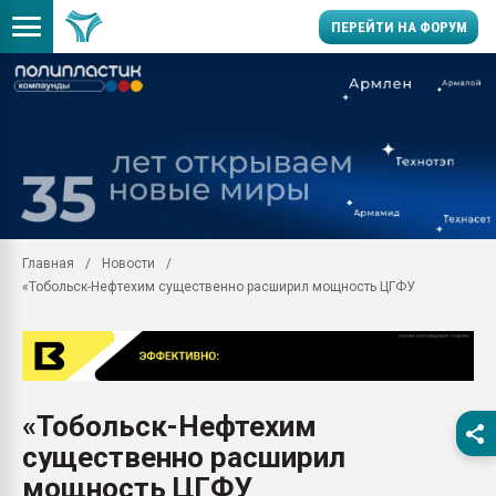
ПЕРЕЙТИ НА ФОРУМ
Продажа готового бизн
производство SPC лам
цикла
29.07.2026 ФРП помог 
заводу пластмасс" зах
ППЭ
Главная
Новости
Помощь в подборе мат
«Тобольск-Нефтехим существенно расширил мощность ЦГФУ
Вакуум-формовочные 
ближайшее подмосковье
Подмосковье, Москва
28.07.2026 Автоматиза
первый план в перераб
«Тобольск-Нефтехим
пластмасс
существенно расширил
28.07.2026 "Техноникол
ситуацией на строител
мощность ЦГФУ