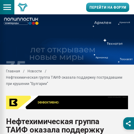
ПЕРЕЙТИ НА ФОРУМ
Продажа готового бизн
производство SPC лам
цикла
29.07.2026 ФРП помог 
заводу пластмасс" зах
ППЭ
Главная
Новости
Помощь в подборе мат
Нефтехимическая группа ТАИФ оказала поддержку пострадавшим
Вакуум-формовочные 
при крушении "Булгарии"
ближайшее подмосковье
Подмосковье, Москва
28.07.2026 Автоматиза
первый план в перераб
пластмасс
Нефтехимическая группа
28.07.2026 "Техноникол
ТАИФ оказала поддержку
ситуацией на строител