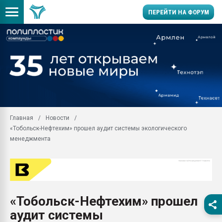
ПЕРЕЙТИ НА ФОРУМ
Продажа готового бизн
производство SPC лам
цикла
29.07.2026 ФРП помог 
заводу пластмасс" зах
ППЭ
Главная
Новости
Помощь в подборе мат
«Тобольск-Нефтехим» прошел аудит системы экологического
Вакуум-формовочные 
менеджмента
ближайшее подмосковье
Подмосковье, Москва
28.07.2026 Автоматиза
первый план в перераб
пластмасс
«Тобольск-Нефтехим» прошел
28.07.2026 "Техноникол
аудит системы
ситуацией на строител