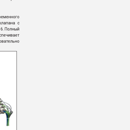
ременного
клапана с
16. Полный
спечивает
овательно