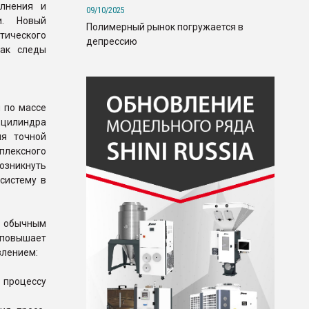
олнения и
09/10/2025
и. Новый
Полимерный рынок погружается в
тического
депрессию
как следы
 по массе
 цилиндра
ля точной
плексного
озникнуть
систему в
 обычным
 повышает
влением:
 процессу