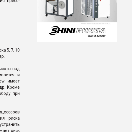
ия пресс-
а 5, 7, 10
ар.
ысоты над
ивается и
low имеет
др. Кроме
ободу при
цессоров
ия риска
устранить
жает риск