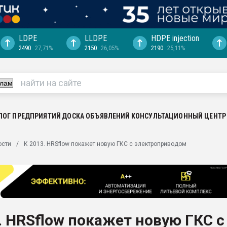
LDPE
LLDPE
HDPE injection
2490
27,71%
2150
26,05%
2190
25,11%
еса -
ината полного
"Ижевскому
ватить рынок
ЛОГ ПРЕДПРИЯТИЙ
ДОСКА ОБЪЯВЛЕНИЙ
КОНСУЛЬТАЦИОННЫЙ ЦЕНТР
ериала
машины:
ости
К 2013. HRSflow покажет новую ГКС с электроприводом
, с.-в.
ция выходит на
отке
ь" довольна
. HRSflow покажет новую ГКС с
ьном рынке