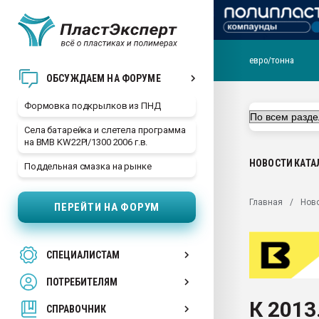
евро/тонна
Продажа готового бизн
ОБСУЖДАЕМ НА ФОРУМЕ
производство SPC лам
цикла
Формовка подкрылков из ПНД
29.07.2026 ФРП помог 
Села батарейка и слетела программа
заводу пластмасс" зах
на BMB KW22PI/1300 2006 г.в.
ППЭ
НОВОСТИ
КАТА
Поддельная смазка на рынке
Помощь в подборе мат
Вакуум-формовочные 
Главная
Нов
ПЕРЕЙТИ НА ФОРУМ
ближайшее подмосковье
Подмосковье, Москва
28.07.2026 Автоматиза
СПЕЦИАЛИСТАМ
первый план в перераб
пластмасс
ПОТРЕБИТЕЛЯМ
28.07.2026 "Техноникол
К 2013
ситуацией на строител
СПРАВОЧНИК