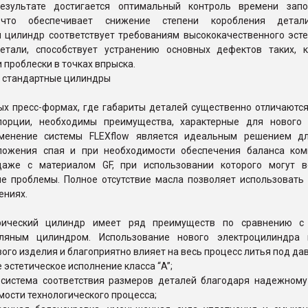
результате достигается оптимальный контроль времени зап
 что обеспечивает снижение степени коробления детал
й цилиндр соответствует требованиям высококачественного эсте
етали, способствует устранению основных дефектов таких, 
и проблески в точках впрыска.
 стандартные цилиндры
ых пресс-формах, где габариты деталей существенно отличаются
порции, необходимы преимущества, характерные для нового
именение системы FLEXflow является идеальным решением д
ложения спая и при необходимости обеспечения баланса ком
даже с материалом GF, при использовании которого могут в
ые проблемы. Полное отсутствие масла позволяет использовать 
ениях.
рический цилиндр имеет ряд преимуществ по сравнению с
сляным цилиндром. Использование нового электроцилиндра
вого изделия и благоприятно влияет на весь процесс литья под да
 эстетическое исполнение класса “A”;
 система соответствия размеров деталей благодаря надежному
ости технологического процесса;