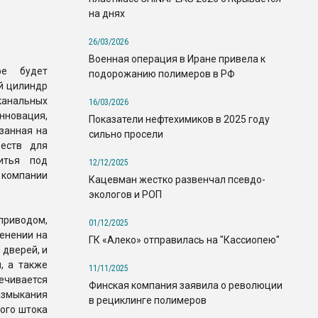
на днях
26/03/2026
Военная операция в Иране привела к
е будет
подорожанию полимеров в РФ
й цилиндр
анальных
16/03/2026
нновация,
Показатели нефтехимиков в 2025 году
занная на
сильно просели
еств для
итья под
12/12/2025
компании
Кацевман жестко развенчал псевдо-
экологов и РОП
приводом,
01/12/2025
енении на
ГК «Алеко» отправилась на "Кассиопею"
 дверей, и
, а также
11/11/2025
ечивается
Финская компания заявила о революции
азмыкания
в рециклинге полимеров
дого штока