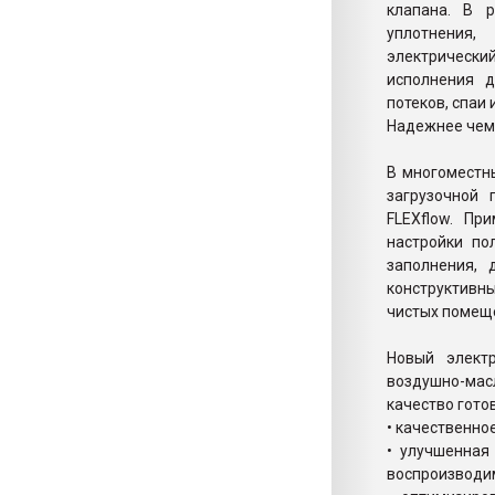
клапана. В 
уплотнения,
электрически
исполнения д
потеков, спаи 
Надежнее чем
В многоместн
загрузочной 
FLEXflow. Пр
настройки по
заполнения, 
конструктивн
чистых помещ
Новый элект
воздушно-ма
качество гото
• качественное
• улучшенная
воспроизводим