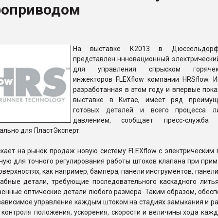
роприводом
ва ПЭТ
ФОРУМ
На выставке К2013 в Дюссельдорф
представлен ннновационный электрически
для управления спрыском горячек
инжекторов FLEXflow компании HRSflow. И
разработанная в этом году и впервые пока
выставке в Китае, имеет ряд преимущ
готовых деталей и всего процесса л
давлением, сообщает пресс-служба 
ально для ПластЭксперт.
кает на рынок продаж новую систему FLEXflow с электрическим 
ную для точного регулирования работы штоков клапана при прим
верхностях, как например, бампера, панели инструментов, панели
абные детали, требующие последовательного каскадного литья
енные оптические детали любого размера. Таким образом, обесп
зависимое управление каждым штоком на стадиях замыкания и р
 контроля положения, ускорения, скорости и величины хода каж