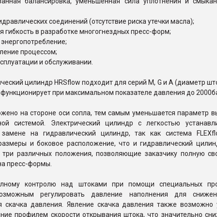
ванная балансировка, уменьшенная сила уплотнения и смыкан
гидравлических соединений (отсутствие риска утечки масла);
я гибкость в разработке многогнездных пресс-форм;
 энергопотребление;
вление процессом;
эксплуатации и обслуживании.
ческий цилиндр HRSflow подходит для серий M, G и A (диаметр шток
 функционирует при максимальном показателе давления до 2000б
ожено на стороне оси сопла, тем самым уменьшается параметр в
ной системой. Электрический цилиндр с легкостью устанавл
 замене на гидравлический цилиндр, так как система FLEXf
размеры и боковое расположение, что и гидравлический цилин
я три различных положения, позволяющие заказчику полную св
на пресс-формы.
олному контролю над штоками при помощи специальных про
возможным регулировать давление наполнения для снижен
я скачка давления. Явление скачка давления также возможно 
ение профилем скорости открывания штока, что значительно сни