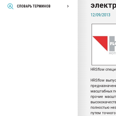
элект
Всё, что касается выду
СЛОВАРЬ ТЕРМИНОВ
бутылок
12/09/2013
ПЕРЕЙТИ НА 
HRSflow специ
HRSflow выпус
предназначен
масштабных по
прочие масшт
высококачеств
полностью не
путем точного