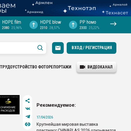
HDPE film
HDPE blow
PP hомо
2080
25,96%
2310
28,57%
2300
25,22%
ВХОД / РЕГИСТРАЦИЯ
ТРУДОУСТРОЙСТВО
ФОТОРЕПОРТАЖИ
ВИДЕОКАНАЛ
Рекомендуемое:
17/04/2026
Крупнейшая мировая выставка
пластмасс CHINAPLAS 2026 открывается