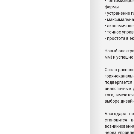
• оптимизиро
формы;
• устранение 
• максимальна
• экономичное
• точное упра
• простота в 
Новый электри
мм) и успешно
Сопло распол
горячеканаль
подвергается
аналогичные 
того, имеютс
выборе дизай
Благодаря п
становится 
возникновени
через управл