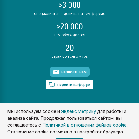
>3 000
специалистов в день на нашем форуме
>20 000
тем обсуждается
20
стран со всего мира
написать нам
перейти на форум
Мы используем cookie и
Яндекс.Метрику
для работы и
ПластЭксперт © 2006. Все права защищены
анализа сайта. Продолжая пользоваться сайтом, вы
Разрешается копирование материалов сайта с обязательной
ссылкой на www.e-plastic.ru
соглашаетесь с
Политикой в отношении файлов cookie
.
Отключение cookie возможно в настройках браузера.
Разработка сайта