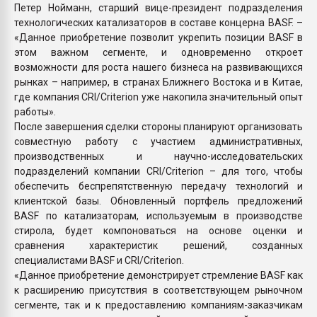
Петер Нойманн, старший вице-президент подразделения
технологических катализаторов в составе концерна BASF. –
«Данное приобретение позволит укрепить позиции BASF в
этом важном сегменте, и одновременно откроет
возможности для роста нашего бизнеса на развивающихся
рынках – например, в странах Ближнего Востока и в Китае,
где компания CRI/Criterion уже накопила значительный опыт
работы».
После завершения сделки стороны планируют организовать
совместную работу с участием административных,
производственных и научно-исследовательских
подразделений компании CRI/Criterion – для того, чтобы
обеспечить беспрепятственную передачу технологий и
клиентской базы. Обновленный портфель предложений
BASF по катализаторам, используемым в производстве
стирола, будет компоноваться на основе оценки и
сравнения характеристик решений, созданных
специалистами BASF и CRI/Criterion.
«Данное приобретение демонстрирует стремление BASF как
к расширению присутствия в соответствующем рыночном
сегменте, так и к предоставлению компаниям-заказчикам