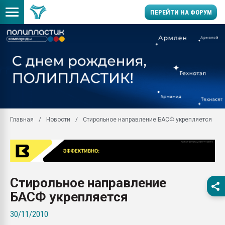
ПЕРЕЙТИ НА ФОРУМ
Продажа готового бизн
производство SPC лам
цикла
29.07.2026 ФРП помог 
заводу пластмасс" зах
ППЭ
Главная
Новости
Стирольное направление БАСФ укрепляется
Помощь в подборе мат
Вакуум-формовочные 
ближайшее подмосковье
Подмосковье, Москва
28.07.2026 Автоматиза
Стирольное направление
первый план в перераб
пластмасс
БАСФ укрепляется
28.07.2026 "Техноникол
30/11/2010
ситуацией на строител