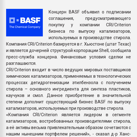
Всё, что касается выду
бутылок
Концерн BASF объявил о подписании
соглашения, предусматривающего
покупку у компании CRI/Criterion
ПЕРЕЙТИ НА 
бизнеса по выпуску катализаторов,
используемых в производстве стирола.
Компания CRI/Criterion базируется в г. Хьюстоне (штат Техас)
и является дочерней структурой корпорации Shell, сообщила
пресс-служба концерна. Финансовые условия сделки не
разглашаются.
CRI/Criterion входит в число ведущих мировых поставщиков
химических катализаторов, применяемых в технологических
процессах дегидрогенизации этилбензола с получением
стирола – основного ингредиента для синтеза пластиков,
каучуков и смол. Данное приобретение в значительной
степени дополнит существующий бизнес BASF по выпуску
катализаторов, используемых при производстве стирола.
«Компания CRI/Criterion является лидером в сегменте
катализаторов, востребованных производителями стирола,
а её активы весьма привлекательным образом сочетаются с
нашим нынешним портфелем решений», - сказал д-р Ханс-