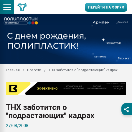
ПЕРЕЙТИ НА ФОРУМ
Продажа готового бизн
производство SPC лам
цикла
29.07.2026 ФРП помог 
заводу пластмасс" зах
ППЭ
Главная
Новости
ТНХ заботится о "подрастающих" кадрах
Помощь в подборе мат
Вакуум-формовочные 
ближайшее подмосковье
Подмосковье, Москва
28.07.2026 Автоматиза
ТНХ заботится о
первый план в перераб
пластмасс
"подрастающих" кадрах
28.07.2026 "Техноникол
27/08/2008
ситуацией на строител