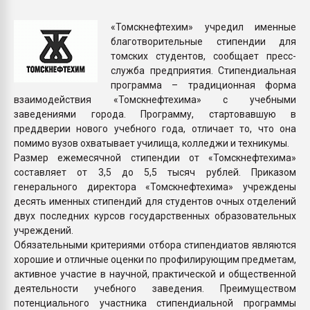
Всё, что касается выду
бутылок
«Томскнефтехим» учредил именные
благотворительные стипендии для
томских студентов, сообщает пресс-
ПЕРЕЙТИ НА 
служба предприятия. Стипендиальная
программа – традиционная форма
взаимодействия «Томскнефтехима» с учебными
заведениями города. Программу, стартовавшую в
преддверии нового учебного года, отличает то, что она
помимо вузов охватывает училища, колледжи и техникумы.
Размер ежемесячной стипендии от «Томскнефтехима»
составляет от 3,5 до 5,5 тысяч рублей. Приказом
генерального директора «Томскнефтехима» учреждены
десять именных стипендий для студентов очных отделений
двух последних курсов государственных образовательных
учреждений.
Обязательными критериями отбора стипендиатов являются
хорошие и отличные оценки по профилирующим предметам,
активное участие в научной, практической и общественной
деятельности учебного заведения. Преимуществом
потенциального участника стипендиальной программы