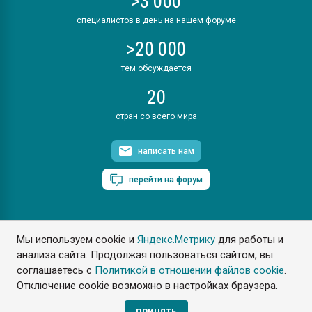
>3 000
специалистов в день на нашем форуме
>20 000
тем обсуждается
20
стран со всего мира
написать нам
перейти на форум
Мы используем cookie и
Яндекс.Метрику
для работы и
ПластЭксперт © 2006. Все права защищены
анализа сайта. Продолжая пользоваться сайтом, вы
Разрешается копирование материалов сайта с обязательной
ссылкой на www.e-plastic.ru
соглашаетесь с
Политикой в отношении файлов cookie
.
Отключение cookie возможно в настройках браузера.
Разработка сайта