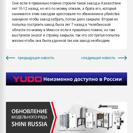
Они если я правильно помню строили такой завод ы Казахстане
лет 10-12 назад, но его по моему отжали, а брата его, который
занимался этим заводом арестовали по обвинению в убийстве
наверное чтобы завод забрать, потом дело закрыли. Вторая их
попытка построить завод была лет 7 назад в Челябинской
области по моему в Миассе если я правильно помню, но там
выступили эколог и стройку закрыли, так что это третья попытка
желаю чтобы она была удачной так как завод необходим.
предыдущая новость
следующая новость