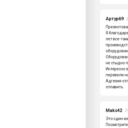
Артур69
2
Презентова
Я благодаре
лет все-так
производст
оборудовани
Оборудовани
не стыдно п
Интересно 
перевели на
Адгезия от
сплавить .
Maks42
2
Это один из
Посмотрите 