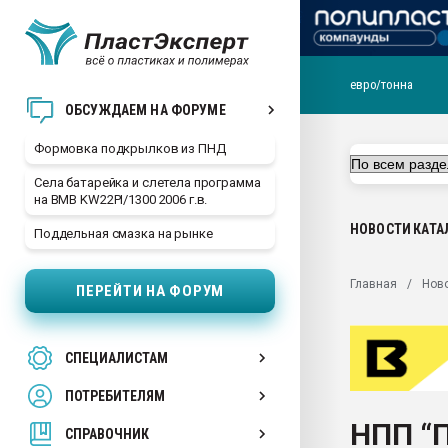
евро/тонна
Продажа готового бизн
ОБСУЖДАЕМ НА ФОРУМЕ
производство SPC лам
цикла
Формовка подкрылков из ПНД
29.07.2026 ФРП помог 
Села батарейка и слетела программа
заводу пластмасс" зах
на BMB KW22PI/1300 2006 г.в.
ППЭ
НОВОСТИ
КАТА
Поддельная смазка на рынке
Помощь в подборе мат
Вакуум-формовочные 
Главная
Нов
ПЕРЕЙТИ НА ФОРУМ
ближайшее подмосковье
Подмосковье, Москва
28.07.2026 Автоматиза
СПЕЦИАЛИСТАМ
первый план в перераб
пластмасс
ПОТРЕБИТЕЛЯМ
28.07.2026 "Техноникол
НПП “
ситуацией на строител
СПРАВОЧНИК