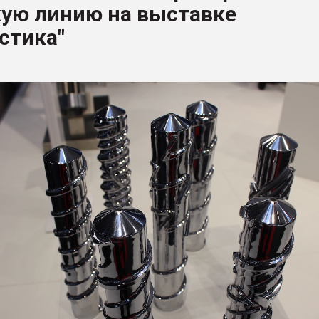
кую линию на выставке
ва ПЭТ
стика"
ФОРУМ