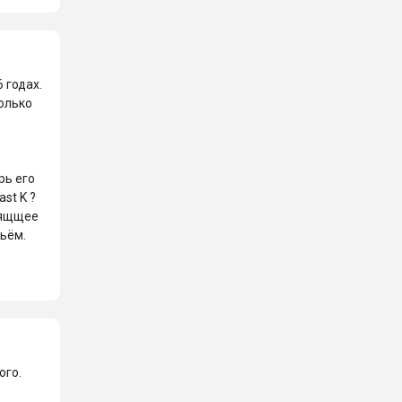
 годах.
колько
рь его
st K ?
одящщее
тьём.
ого.