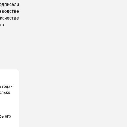
дписали
зводстве
качестве
та.
 годах.
колько
рь его