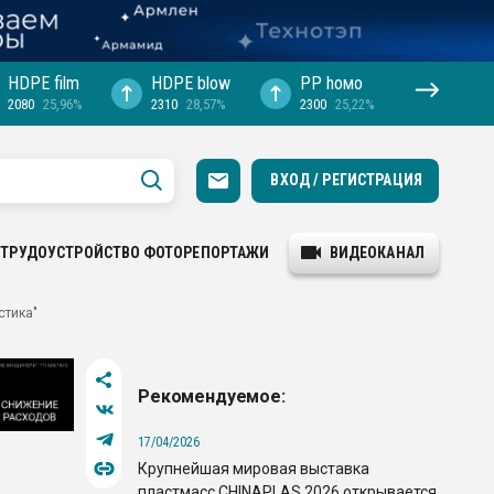
HDPE film
HDPE blow
PP hомо
2080
25,96%
2310
28,57%
2300
25,22%
ВХОД / РЕГИСТРАЦИЯ
ТРУДОУСТРОЙСТВО
ФОТОРЕПОРТАЖИ
ВИДЕОКАНАЛ
стика"
Рекомендуемое:
17/04/2026
Крупнейшая мировая выставка
пластмасс CHINAPLAS 2026 открывается