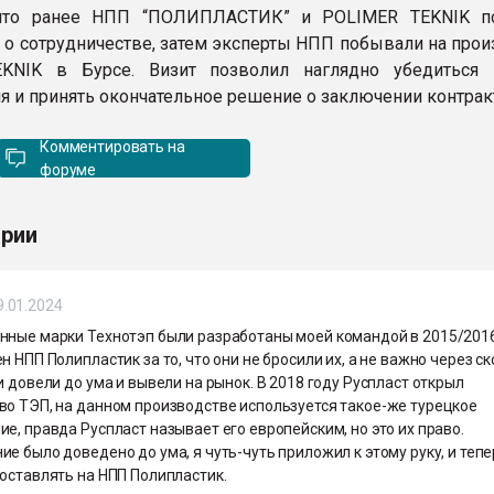
что ранее НПП “ПОЛИПЛАСТИК” и POLIMER TEKNIK по
о сотрудничестве, затем эксперты НПП побывали на прои
KNIK в Бурсе. Визит позволил наглядно убедиться 
я и принять окончательное решение о заключении контрак
Комментировать на
форуме
рии
9.01.2024
нные марки Технотэп были разработаны моей командой в 2015/2016
н НПП Полипластик за то, что они не бросили их, а не важно через с
и довели до ума и вывели на рынок. В 2018 году Руспласт открыл
во ТЭП, на данном производстве используется такое-же турецкое
е, правда Руспласт называет его европейским, но это их право.
е было доведено до ума, я чуть-чуть приложил к этому руку, и тепе
оставлять на НПП Полипластик.