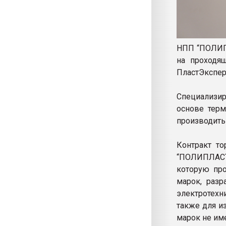
НПП “ПОЛИПЛ
на проходя
ПластЭкспер
Специализир
основе терм
производить
Контракт т
“ПОЛИПЛАСТ
которую пр
марок, разр
электротехн
также для и
марок не им