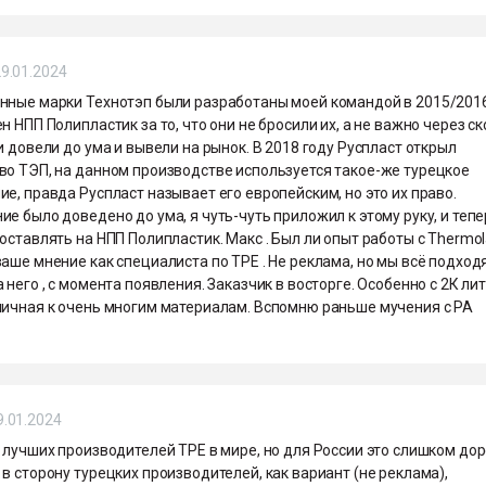
9.01.2024
нные марки Технотэп были разработаны моей командой в 2015/2016
н НПП Полипластик за то, что они не бросили их, а не важно через с
и довели до ума и вывели на рынок. В 2018 году Руспласт открыл
во ТЭП, на данном производстве используется такое-же турецкое
е, правда Руспласт называет его европейским, но это их право.
е было доведено до ума, я чуть-чуть приложил к этому руку, и тепе
оставлять на НПП Полипластик. Макс . Был ли опыт работы с Thermola
ваше мнение как специалиста по TPE . Не реклама, но мы всё подх
 него , с момента появления. Заказчик в восторге. Особенно с 2К ли
личная к очень многим материалам. Вспомню раньше мучения с PA
9.01.2024
 лучших производителей TPE в мире, но для России это слишком дор
в сторону турецких производителей, как вариант (не реклама),