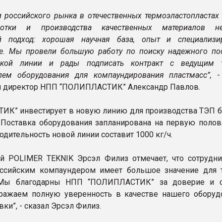
и российского рынка в отечественных термоэластопластах 
отки и производства качественных материалов не
й подход: хорошая научная база, опыт и специализи
е. Мы провели большую работу по поиску надежного по
еской линии и рады подписать контракт с ведущим 
лем оборудования для компаундирования пластмасс”,
- 
й директор НПП “ПОЛИПЛАСТИК” Александр Павлов.
К” инвестирует в новую линию для производства ТЭП б
 Поставка оборудования запланирована на первую полов
одительность новой линии составит 1000 кг/ч.
 POLIMER TEKNIK Эрсэл Филиз отмечает, что сотрудни
ссийским компаундером имеет большое значение для 
“Мы благодарны НПП “ПОЛИПЛАСТИК” за доверие и с
ражаем полную уверенность в качестве нашего оборуд
вки”, - сказал Эрсэл Филиз.