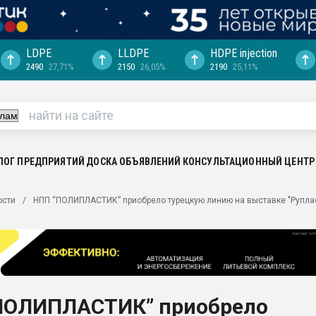
LDPE
LLDPE
HDPE injection
2490
27,71%
2150
26,05%
2190
25,11%
еса -
ината полного
"Ижевскому
ватить рынок
ЛОГ ПРЕДПРИЯТИЙ
ДОСКА ОБЪЯВЛЕНИЙ
КОНСУЛЬТАЦИОННЫЙ ЦЕНТР
ериала
машины:
ости
НПП “ПОЛИПЛАСТИК” приобрело турецкую линию на выставке "Рупла
, с.-в.
ция выходит на
отке
ь" довольна
ПОЛИПЛАСТИК” приобрело
ьном рынке