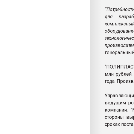
“Потребност
для разраб
комплексны
оборудовани
технологич
производите
генеральны
“ПОЛИПЛАСТИ
млн рублей.
года. Произв
Управляющий
ведущим ро
компании. 
стороны вы
сроках поста