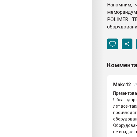
Напомним, 
меморандум 
POLIMER TE
оборудовани
Коммента
Maks42
2
Презентова
Я благодаре
лет все-так
производст
оборудовани
Оборудовани
не стыдно п