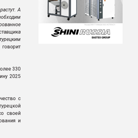
растут. А
обходим
рованное
ставщика
турецким
говорит
олее 330
ину 2025
чество с
турецкой
о своей
ования и