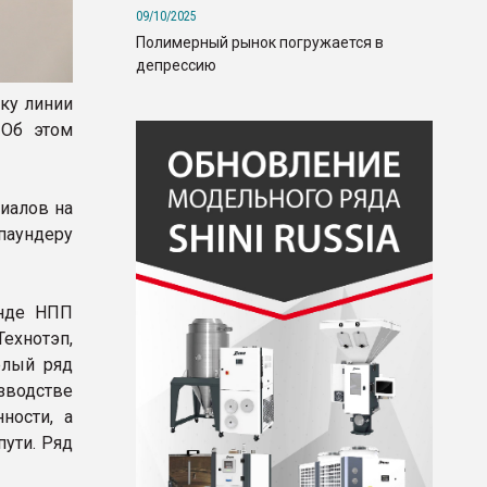
09/10/2025
Полимерный рынок погружается в
депрессию
ку линии
 Об этом
иалов на
паундеру
енде НПП
ехнотэп,
елый ряд
зводстве
ности, а
пути. Ряд