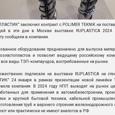
АСТИК” заключил контракт с POLIMER TEKNIK на постав
щей в эти дни в Москве выставке RUPLASTICA 2024.
ту сообщили в компании.
ованное оборудование предназначено для выпуска матер
оэластопластов и позволит ведущему российскому ком
 все виды ТЭП-компаундов, востребованные на рынке.
оржественно подписали на выставке RUPLASTICA на ст
ИК” 24 января в рамках презентации новой линейки Т
овела компания. В 2024 году НПП выводит на рынок ц
аботанных для применения в автомобилестроении, прои
ики и крупной бытовой техники, кабельной промышлен
зготовления труб и верхнего строения железнодорожного 
еют или практически не имеют аналогов в РФ.