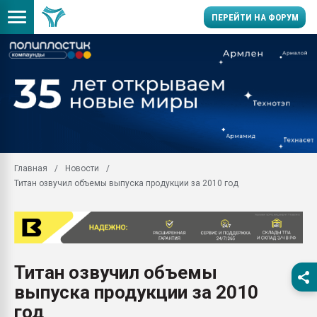
ПЕРЕЙТИ НА ФОРУМ
Помощь в подборе мат
Вакуум-формовочные 
ближайшее подмосковье
Подмосковье, Москва
28.07.2026 Автоматиза
первый план в перераб
Главная
Новости
пластмасс
Титан озвучил объемы выпуска продукции за 2010 год
28.07.2026 "Техноникол
ситуацией на строител
Всё, что касается выду
бутылок
Титан озвучил объемы
Материал поверхности 
вакуумного формовани
выпуска продукции за 2010
Продам отходы Компо
год
поликарбоната и АБС-п