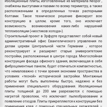
Изоляционные плиты, изготовленные из материала Neopor ,
снабжены выступами и пазами по всему периметру, а также
расположенными в определенных точках распорными
болтами. Такое техническое решение фиксирует всю
конструкцию в целом; кроме того, оно исключает
возможность возникновения каких-либо нарушений
теплоизоляции («мостиков холода»).
Строительный проект в Эрфурте представляет собой новый
административный офис Евангелического управления по
делам церкви Центральной части Германии , которое
реконструирует и расширяет старые университетские
постройки, расположенные в центре города. Многослойная
конструкция фасада офисного здания, включающая в себя
фиброцементные панели, будет отличаться компактностью,
что немаловажно с точки зрения экономии пространства в
условиях «тесной» исторической застройки. Монтажные
работы могут быть выполнены быстро, надежно и без
применения специального оборудования. Изоляционные
плиты толщиной до 200 мм разрезаются с помощью
нагретой проволоки, что исключает пылеобразование и
появление отходов. Плиты прикрепляются к конструкции без
применения клея, с помощью специальных держателей –