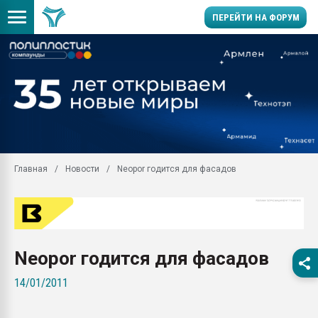
ПЕРЕЙТИ НА ФОРУМ
Продажа готового бизн
производство SPC лам
цикла
29.07.2026 ФРП помог 
заводу пластмасс" зах
ППЭ
Главная
Новости
Neopor годится для фасадов
Помощь в подборе мат
Вакуум-формовочные 
ближайшее подмосковье
Подмосковье, Москва
28.07.2026 Автоматиза
Neopor годится для фасадов
первый план в перераб
пластмасс
14/01/2011
28.07.2026 "Техноникол
ситуацией на строител