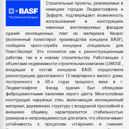
Строительные проекты, реализуемые в
Всё, что касается выду
немецких городах Людвигсхафене и
бутылок
Эрфурте, подтверждают возможность
использования в конструкциях
ПЕРЕЙТИ НА 
навесных вентилируемых фасадов
зданий изоляционных плит из материала Neopor
(вспененный полистирол производства концерна BASF),
сообщила пресс-служба концерна специально для
ПластЭксперт. Это относится как к реконструкционным
работам, так и к новому строительству. Работающая с
объектами недвижимости строительная компания LUWOGE ,
входящая в состав концерна BASF, осуществила
реконструкцию двухэтажного 12-квартирного жилого дома,
построенного в 50-х годах прошлого века в г.
Людвигсхафене. Фасад здания был облицован
фиброцементными панелями серого цвета. Многослойная
конструкция наружных стен, включающая изоляционный
материал, деревянную структуру с воздушной прослойкой и
внешнюю обшивку, характеризуется стабильностью
размеров и непроницаемостью для влаги, что обеспечивает
устойчивость к процессам «старения» и гниения.