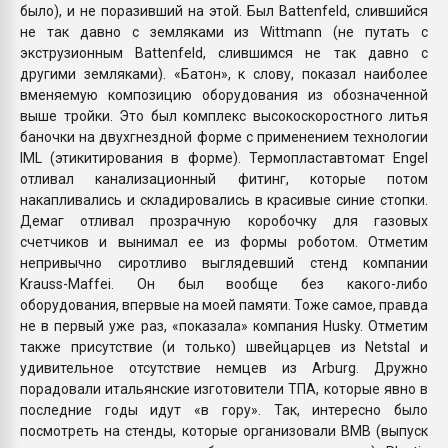
было), и не поразивший на этой. Был Battenfeld, слившийся
не так давно с земляками из Wittmann (не путать с
экструзионным Battenfeld, слившимся не так давно с
другими земляками). «Батон», к слову, показал наиболее
вменяемую композицию оборудования из обозначенной
выше тройки. Это был комплекс высокоскоростного литья
баночки на двухгнездной форме с применением технологии
IML (этикитирования в форме). Термопластавтомат Engel
отливал канализационный фитинг, которые потом
накапливались и складировались в красивые синие стопки.
Демаг отливал прозрачную коробочку для газовых
счетчиков и вынимал ее из формы роботом. Отметим
непривычно сиротливо выглядевший стенд компании
Krauss-Maffei. Он был вообще без какого-либо
оборудования, впервые на моей памяти. Тоже самое, правда
не в первый уже раз, «показала» компания Husky. Отметим
также присутствие (и только) швейцарцев из Netstal и
удивительное отсутствие немцев из Arburg. Дружно
порадовали итальянские изготовители ТПА, которые явно в
последние годы идут «в гору». Так, интересно было
посмотреть на стенды, которые организовали BMB (выпуск