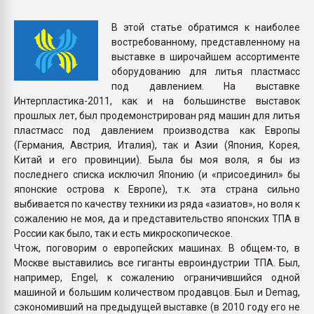
Armaloy PC/ABS-1IM че
В этой статье обратимся к наиболее
востребованному, представленному на
ПЕРЕЙТИ НА 
выставке в широчайшем ассортименте
оборудованию для литья пластмасс
под давлением. На выставке
Интерпластика-2011, как и на большинстве выставок
прошлых лет, был продемонстрирован ряд машин для литья
пластмасс под давлением производства как Европы
(Германия, Австрия, Италия), так и Азии (Япония, Корея,
Китай и его провинции). Была бы моя воля, я бы из
последнего списка исключил Японию (и «присоединил» бы
японские острова к Европе), т.к. эта страна сильно
выбивается по качеству техники из ряда «азиатов», но воля к
сожалению не моя, да и представительство японских ТПА в
России как было, так и есть микроскопическое.
Чтож, поговорим о европейских машинах. В общем-то, в
Москве выставились все гиганты евроиндустрии ТПА. Был,
например, Engel, к сожалению ограничившийся одной
машиной и большим количеством продавцов. Был и Demag,
сэкономивший на предыдущей выставке (в 2010 году его не