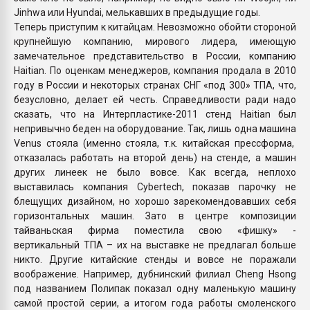
Jinhwa или Hyundai, мелькавших в предыдущие годы.
Теперь приступим к китайцам. Невозможно обойти стороной
крупнейшую компанию, мирового лидера, имеющую
замечательное представительство в России, компанию
Haitian. По оценкам менеджеров, компания продала в 2010
году в России и некоторых странах СНГ «под 300» ТПА, что,
безусловно, делает ей честь. Справедливости ради надо
сказать, что на Интерпластике-2011 стенд Haitian был
непривычно беден на оборудование. Так, лишь одна машина
Venus стояла (именно стояла, т.к. китайская прессформа,
отказалась работать на второй день) на стенде, а машин
других линеек не было вовсе. Как всегда, неплохо
выставилась компания Cybertech, показав парочку не
блещущих дизайном, но хорошо зарекомендовавших себя
горизонтальных машин. Зато в центре композиции
тайваньская фирма поместила свою «фишку» -
вертикальный ТПА – их на выставке не предлагал больше
никто. Другие китайские стенды и вовсе не поражали
воображение. Например, дубнинский филиал Cheng Hsong
под названием Полипак показал одну маленькую машину
самой простой серии, а итогом года работы смоленского