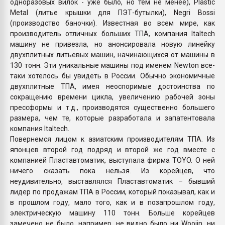
одноразовых вилок - уже было, но тем не менее), Plastic
Metal (литье крышки для ПЭТ-бутылки), Negri Bossi
(производство баночки). Известная во всем мире, как
производитель отличных больших ТПА, компания Italtech
машину не привезла, но анонсировала новую линейку
двухплитных литьевых машин, начинающихся от машины в
130 тонн. Эти уникальные машины под именем Newton все-
таки хотелось бы увидеть в России. Обычно экономичные
двухплитные ТПА, имея неоспоримые достоинства по
сокращению времени цикла, увеличению рабочей зоны
прессформы и т.д., производятся существенно большего
размера, чем те, которые разработала и запатентовала
компания Italtech.
Повернемся лицом к азиатским производителям ТПА. Из
японцев второй год подряд и второй же год вместе с
компанией Пластавтоматик, выступала фирма TOYO. О ней
ничего сказать пока нельзя. Из корейцев, что
неудивительно, выставлялся Пластавтоматик – бывший
лидер по продажам ТПА в России, который показывал, как и
в прошлом году, мало того, как и в позапрошлом году,
электрическую машину 110 тонн. Больше корейцев
замечено не было, например, не видно было ни Woojin, ни