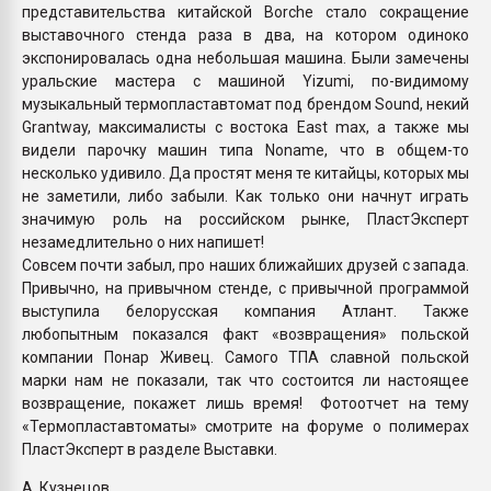
представительства китайской Borche стало сокращение
выставочного стенда раза в два, на котором одиноко
экспонировалась одна небольшая машина. Были замечены
уральские мастера с машиной Yizumi, по-видимому
музыкальный термопластавтомат под брендом Sound, некий
Grantway, максималисты с востока East max, а также мы
видели парочку машин типа Noname, что в общем-то
несколько удивило. Да простят меня те китайцы, которых мы
не заметили, либо забыли. Как только они начнут играть
значимую роль на российском рынке, ПластЭксперт
незамедлительно о них напишет!
Совсем почти забыл, про наших ближайших друзей с запада.
Привычно, на привычном стенде, с привычной программой
выступила белорусская компания Атлант. Также
любопытным показался факт «возвращения» польской
компании Понар Живец. Самого ТПА славной польской
марки нам не показали, так что состоится ли настоящее
возвращение, покажет лишь время! Фотоотчет на тему
«Термопластавтоматы» смотрите на форуме о полимерах
ПластЭксперт в разделе Выставки.
А. Кузнецов