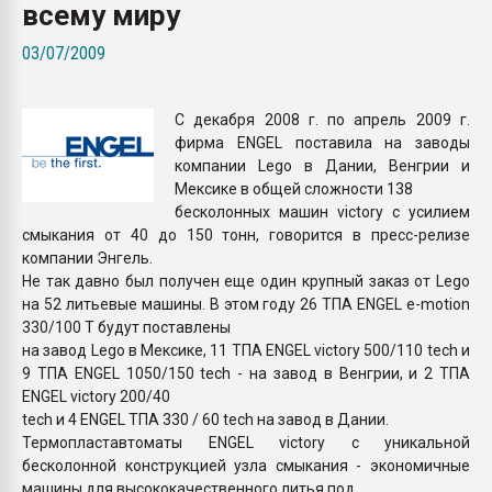
всему миру
Всё, что касается выду
бутылок
03/07/2009
ПЕРЕЙТИ НА 
С декабря 2008 г. по апрель 2009 г.
фирма ENGEL поставила на заводы
компании Lego в Дании, Венгрии и
Мексике в общей сложности 138
бесколонных машин victory с усилием
смыкания от 40 до 150 тонн, говорится в пресс-релизе
компании Энгель.
Не так давно был получен еще один крупный заказ от Lego
на 52 литьевые машины. В этом году 26 ТПА ENGEL e-motion
330/100 T будут поставлены
на завод Lego в Мексике, 11 ТПА ENGEL victory 500/110 tech и
9 ТПА ENGEL 1050/150 tech - на завод в Венгрии, и 2 ТПА
ENGEL victory 200/40
tech и 4 ENGEL ТПА 330 / 60 tech на завод в Дании.
Термопластавтоматы ENGEL victory с уникальной
бесколонной конструкцией узла смыкания - экономичные
машины для высококачественного литья под