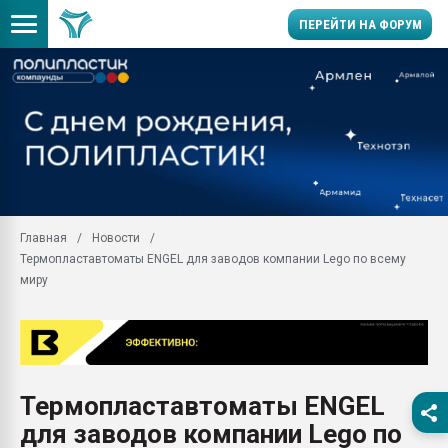
ПЕРЕЙТИ НА ФОРУМ
Продажа готового бизн
производство SPC лам
цикла
29.07.2026 ФРП помог 
заводу пластмасс" зах
ППЭ
Главная
Новости
Помощь в подборе мат
Термопластавтоматы ENGEL для заводов компании Lego по всему
Вакуум-формовочные 
миру
ближайшее подмосковье
Подмосковье, Москва
28.07.2026 Автоматиза
первый план в перераб
пластмасс
Термопластавтоматы ENGEL
28.07.2026 "Техноникол
для заводов компании Lego по
ситуацией на строител