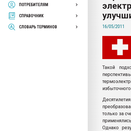
элект
ПОТРЕБИТЕЛЯМ
Armaloy PC/ABS-1IM че
улучш
СПРАВОЧНИК
ПЕРЕЙТИ НА 
16/05/2011
СЛОВАРЬ ТЕРМИНОВ
Такой подх
перспекти
термоэлект
избыточного
Десятилет
преобразова
только за с
применялись
Однако рез