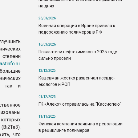
на днях
26/03/2026
Военная операция в Иране привела к
подорожанию полимеров в РФ
учшить
16/03/2026
ических
Показатели нефтехимиков в 2025 году
 степени
сильно просели
astinfo.ru
.
большие
12/12/2025
Кацевман жестко развенчал псевдо-
ических
экологов и РОП
о, так и
01/12/2025
ГК «Алеко» отправилась на "Кассиопею"
твенное
лизованы
11/11/2025
в которых
Финская компания заявила о революции
Bi2Te3).
в рециклинге полимеров
ить, что