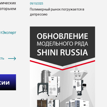
мических
09/10/2025
которыем
Полимерный рынок погружается в
депрессию
тЭксперт
сть