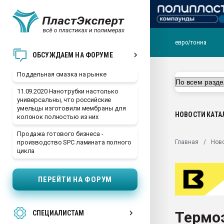
евро/тонна
Помощь в подборе мат
ОБСУЖДАЕМ НА ФОРУМЕ
Вакуум-формовочные 
Поддельная смазка на рынке
ближайшее подмосковье
Подмосковье, Москва
11.09.2020 Нанотрубки настолько
универсальны, что российские
28.07.2026 Автоматиза
умельцы изготовили мембраны для
первый план в перераб
НОВОСТИ
КАТА
колонок полностью из них
пластмасс
Продажа готового бизнеса -
28.07.2026 "Техноникол
Главная
Нов
производство SPC ламината полного
ситуацией на строител
цикла
Всё, что касается выду
бутылок
ПЕРЕЙТИ НА ФОРУМ
Материал поверхности 
вакуумного формовани
Термо
СПЕЦИАЛИСТАМ
Продам отходы Компо
поликарбоната и АБС-п