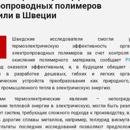
ропроводных полимеров
рный цвет
или в Швеции
ФОРУМ
Шведские исследователи смогли ул
термоэлектрическую эффективность орган
электропроводных полимеров за счет контроля
окисления полимерного материала, сообщает
Pl
од оказался эффективным, и, в будущем обещает 
вы в разработке дешевых, гибких и легких орган
рических устройств преобразования как природног
 промышленного тепла в электрическую энергию.
иями термоэлектрические явления – непосредс
ние тепловой энергии в электрическую, могли быть реа
чет систем, требующих сложного подхода к производству, 
 дорогие сплавы металлов, например, теллурид висмута (
ультаты последних исследований позволяют предполож