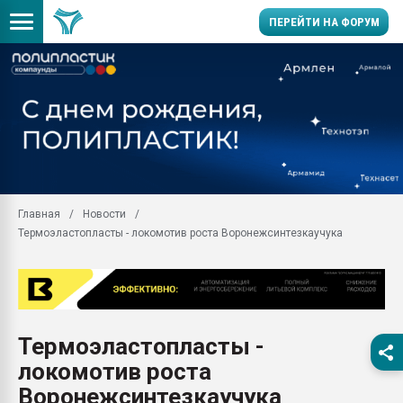
ПЕРЕЙТИ НА ФОРУМ
Продажа готового бизн
производство SPC лам
цикла
29.07.2026 ФРП помог 
заводу пластмасс" зах
ППЭ
Главная
Новости
Помощь в подборе мат
Термоэластопласты - локомотив роста Воронежсинтезкаучука
Вакуум-формовочные 
ближайшее подмосковье
Подмосковье, Москва
28.07.2026 Автоматиза
первый план в перераб
Термоэластопласты -
пластмасс
локомотив роста
28.07.2026 "Техноникол
ситуацией на строител
Воронежсинтезкаучука