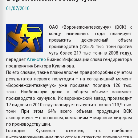
Всё, что касается выду
01/07/2010
бутылок
ОАО «Воронежсинтезкаучук» (ВСК) к
ПЕРЕЙТИ НА 
концу нынешнего года планирует
превысить докризисный объем
производства (225,75 тыс. тонн против
чуть более 217 тыс. тонн в 2008 году),
передает
Агенство
Бизнес Информации слова гендиректора
предприятия Виктора Куклинова.
По его словам, такие планы вполне правдоподобны с учетом
результатов первого полугодия – на сегодняшний момент
«Воронежсинтезкаучук» уже произвел порядка 126 тыс.
тонн. Наибольшую долю в общем объеме занимает
производство каучуков. Их воронежский завод производит
17 видов и в 2010 году планирует выпустить около 113,9 тыс.
тонн. При этом 64% всего объема продукции ВСК
экспортирует – в основном, компаниям – мировым лидерам
по производству шин.
Господин Куклинов отметил, что наиболее
высокомаржинальным продуктом в структуре производства