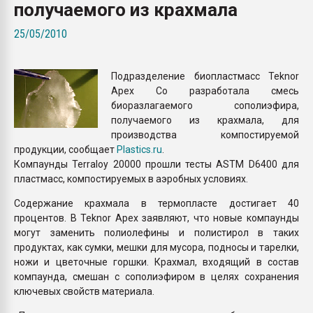
получаемого из крахмала
Всё, что касается выду
бутылок
25/05/2010
ПЕРЕЙТИ НА 
Подразделение биопластмасс Teknor
Apex Co разработала смесь
биоразлагаемого сополиэфира,
получаемого из крахмала, для
производства компостируемой
продукции, сообщает
Plastics.ru
.
Компаунды Terraloy 20000 прошли тесты ASTM D6400 для
пластмасс, компостируемых в аэробных условиях.
Содержание крахмала в термопласте достигает 40
процентов. В Teknor Apex заявляют, что новые компаунды
могут заменить полиолефины и полистирол в таких
продуктах, как сумки, мешки для мусора, подносы и тарелки,
ножи и цветочные горшки. Крахмал, входящий в состав
компаунда, смешан с сополиэфиром в целях сохранения
ключевых свойств материала.