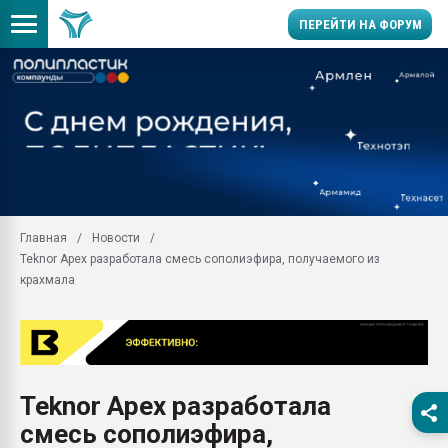
ПЕРЕЙТИ НА ФОРУМ
Продажа готового бизн
производство SPC лам
цикла
29.07.2026 ФРП помог 
заводу пластмасс" зах
ППЭ
Главная
Новости
Помощь в подборе мат
Teknor Apex разработала смесь сополиэфира, получаемого из
Вакуум-формовочные 
крахмала
ближайшее подмосковье
Подмосковье, Москва
28.07.2026 Автоматиза
первый план в перераб
пластмасс
Teknor Apex разработала
28.07.2026 "Техноникол
смесь сополиэфира,
ситуацией на строител