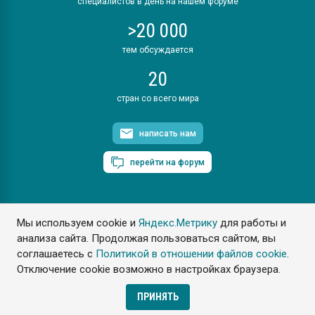
специалистов в день на нашем форуме
>20 000
тем обсуждается
20
стран со всего мира
написать нам
перейти на форум
Мы используем cookie и
Яндекс.Метрику
для работы и
ПластЭксперт © 2006. Все права защищены
анализа сайта. Продолжая пользоваться сайтом, вы
Разрешается копирование материалов сайта с обязательной
ссылкой на www.e-plastic.ru
соглашаетесь с
Политикой в отношении файлов cookie
.
Отключение cookie возможно в настройках браузера.
Разработка сайта
ПРИНЯТЬ