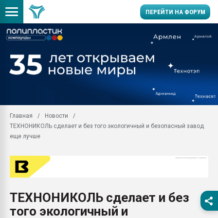
ПЕРЕЙТИ НА ФОРУМ
Помощь в подборе мат
Вакуум-формовочные 
ближайшее подмосковье
Подмосковье, Москва
28.07.2026 Автоматиза
первый план в перераб
Главная
Новости
пластмасс
ТЕХНОНИКОЛЬ сделает и без того экологичный и безопасный завод
28.07.2026 "Техноникол
еще лучше
ситуацией на строител
Всё, что касается выду
бутылок
Материал поверхности 
вакуумного формовани
ТЕХНОНИКОЛЬ сделает и без
того экологичный и
Продам отходы Компо
поликарбоната и АБС-п