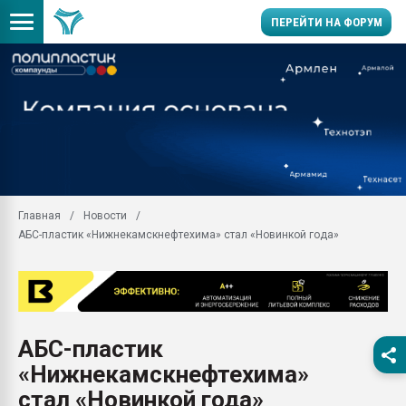
ПЕРЕЙТИ НА ФОРУМ
Продажа готового бизн
производство SPC лам
цикла
29.07.2026 ФРП помог 
заводу пластмасс" зах
ППЭ
Главная
Новости
Помощь в подборе мат
АБС-пластик «Нижнекамскнефтехима» стал «Новинкой года»
Вакуум-формовочные 
ближайшее подмосковье
Подмосковье, Москва
28.07.2026 Автоматиза
первый план в перераб
АБС-пластик
пластмасс
«Нижнекамскнефтехима»
28.07.2026 "Техноникол
ситуацией на строител
стал «Новинкой года»