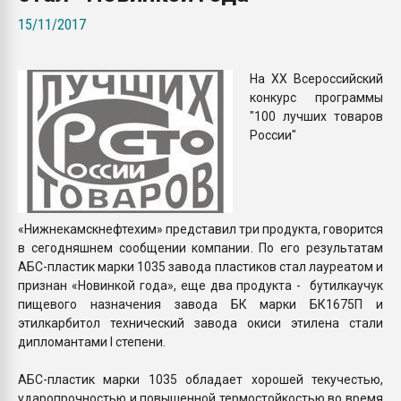
Всё, что касается выду
15/11/2017
бутылок
На XX Всероссийский
ПЕРЕЙТИ НА 
конкурс программы
"100 лучших товаров
России"
«Нижнекамскнефтехим» представил три продукта, говорится
в сегодняшнем сообщении компании. По его результатам
АБС-пластик марки 1035 завода пластиков стал лауреатом и
признан «Новинкой года», еще два продукта - бутилкаучук
пищевого назначения завода БК марки БК1675П и
этилкарбитол технический завода окиси этилена стали
дипломантами I степени.
АБС-пластик марки 1035 обладает хорошей текучестью,
ударопрочностью и повышенной термостойкостью во время