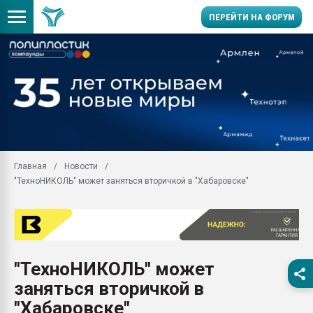
ПЕРЕЙТИ НА ФОРУМ
Продажа готового бизн
производство SPC лам
цикла
29.07.2026 ФРП помог 
заводу пластмасс" зах
ППЭ
Главная
Новости
Помощь в подборе мат
"ТехноНИКОЛЬ" может заняться вторичкой в "Хабаровске"
Вакуум-формовочные 
ближайшее подмосковье
Подмосковье, Москва
28.07.2026 Автоматиза
первый план в перераб
"ТехноНИКОЛЬ" может
пластмасс
заняться вторичкой в
28.07.2026 "Техноникол
ситуацией на строител
"Хабаровске"