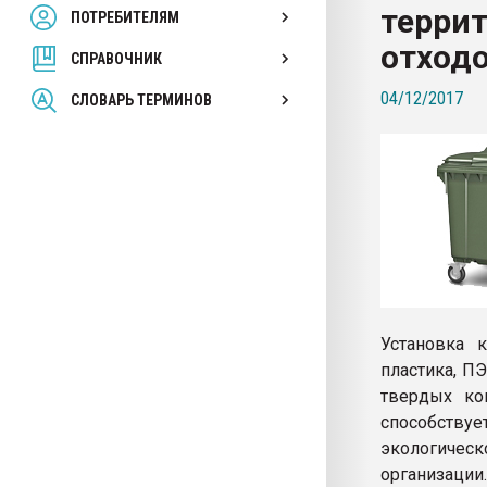
террит
ПОТРЕБИТЕЛЯМ
Armaloy PC/ABS-1IM че
отход
СПРАВОЧНИК
ПЕРЕЙТИ НА 
04/12/2017
СЛОВАРЬ ТЕРМИНОВ
Установка к
пластика, П
твердых ко
способству
экологическ
организации