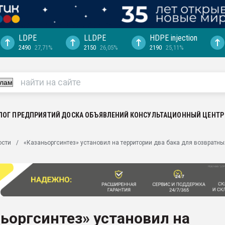
LDPE
LLDPE
HDPE injection
2490
27,71%
2150
26,05%
2190
25,11%
ериала
машины:
, с.-в.
ция выходит на
отке
ЛОГ ПРЕДПРИЯТИЙ
ДОСКА ОБЪЯВЛЕНИЙ
КОНСУЛЬТАЦИОННЫЙ ЦЕНТР
ь" довольна
ости
«Казаньоргсинтез» установил на территории два бака для возвратны
ьном рынке
ва ПЭТ
пуансона для
я
ьоргсинтез» установил на
зиция
ластика