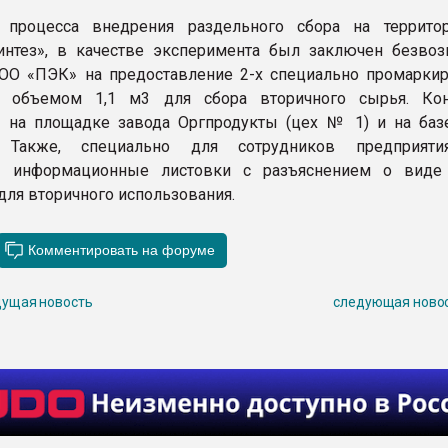
 процесса внедрения раздельного сбора на террит
интез», в качестве эксперимента был заключен безво
ОО «ПЭК» на предоставление 2-х специально промарки
в объемом 1,1 м3 для сбора вторичного сырья. Ко
 на площадке завода Оргпродукты (цех № 1) и на баз
. Также, специально для сотрудников предприяти
ы информационные листовки с разъяснением о виде
для вторичного использования.
ущая новость
следующая ново