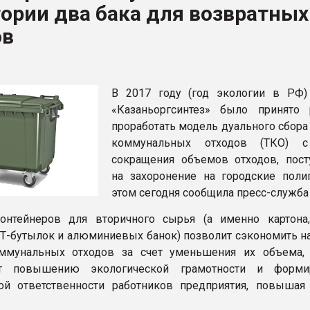
ории два бака для возвратных
рный цвет
ов
ФОРУМ
В 2017 году (год экологии в РФ
«Казаньоргсинтез» было принято
проработать модель дуального сбора
коммунальных отходов (ТКО) 
сокращения объемов отходов, пос
на захоронение на городские поли
этом сегодня сообщила пресс-служба
онтейнеров для вторичного сырья (а именно картона,
ЭТ-бутылок и алюминиевых банок) позволит сэкономить н
ммунальных отходов за счет уменьшения их объема,
ет повышению экологической грамотности и форми
ой ответственности работников предприятия, повышая
.