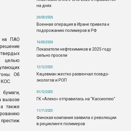
на днях
26/03/2026
Военная операция в Иране привела к
подорожанию полимеров в РФ
) на ПАО
16/03/2026
 решение
Показатели нефтехимиков в 2025 году
 твердых
сильно просели
с целью
тупающих
12/12/2025
Кацевман жестко развенчал псевдо-
гоны. Об
экологов и РОП
 КОС.
01/12/2025
 бумаги,
ГК «Алеко» отправилась на "Кассиопею"
а вывозе
 а также
11/11/2025
рованию
Финская компания заявила о революции
 престиж
в рециклинге полимеров