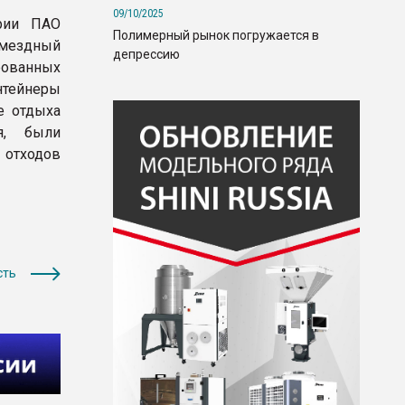
09/10/2025
ории ПАО
Полимерный рынок погружается в
змездный
депрессию
рованных
нтейнеры
е отдыха
я, были
 отходов
сть