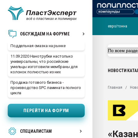
евро/тонна
Помощь в подборе мат
ОБСУЖДАЕМ НА ФОРУМЕ
Вакуум-формовочные 
Поддельная смазка на рынке
ближайшее подмосковье
Подмосковье, Москва
11.09.2020 Нанотрубки настолько
универсальны, что российские
28.07.2026 Автоматиза
умельцы изготовили мембраны для
первый план в перераб
НОВОСТИ
КАТА
колонок полностью из них
пластмасс
Продажа готового бизнеса -
28.07.2026 "Техноникол
Главная
Нов
производство SPC ламината полного
ситуацией на строител
цикла
Всё, что касается выду
бутылок
ПЕРЕЙТИ НА ФОРУМ
Материал поверхности 
вакуумного формовани
«Казан
СПЕЦИАЛИСТАМ
Продам отходы Компо
поликарбоната и АБС-п