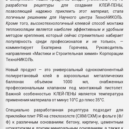
разработка рецептуры для создания КЛЕЙ-ПЕНЫ,
позволяющей надежно приклеить этот материал, стала
логичным решением для Научного центра ТехноНИКОЛЬ.
Кроме того, высокотехнологичный клеевой способ монтажа
теплоизоляции является наиболее эффективным и удобным
методом крепления, который сейчас стремительно набирает
популярность среди профессионалов и не только»,
—
комментирует Екатерина Горячева, Руководитель
направления «Мастики и Строительная химия» Корпорации
ТехноНИКОЛЬ.
Новый продукт — это универсальный однокомпонентный
полиуретановый клей в аэрозольных металлических
баллонах объёмом 1000 мл, снабженных
профессиональным клапаном под монтажный пистолет.
Важной особенностью КЛЕЙ-ПЕНЫ является температура
применения материала от минус 10°С до плюс 35°С.
Специально разработанная рецептура подходит для
приклейки плит PIR на стеклохолсте (СХМ/СХМ) и фольге (Ф/
Ф) к различным основаниям: бетону, кирпичу, цементным
штукатуркам и другим минеральным основаниям, а также к