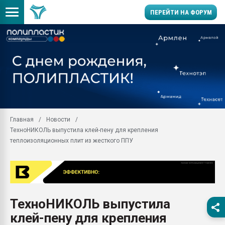
ПЕРЕЙТИ НА ФОРУМ
Продажа готового бизн
производство SPC лам
цикла
29.07.2026 ФРП помог 
заводу пластмасс" зах
ППЭ
Главная
Новости
Помощь в подборе мат
ТехноНИКОЛЬ выпустила клей-пену для крепления
Вакуум-формовочные 
теплоизоляционных плит из жесткого ППУ
ближайшее подмосковье
Подмосковье, Москва
28.07.2026 Автоматиза
первый план в перераб
пластмасс
ТехноНИКОЛЬ выпустила
28.07.2026 "Техноникол
клей-пену для крепления
ситуацией на строител