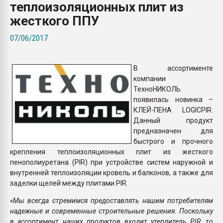
теплоизоляционных плит из
Всё, что касается выду
бутылок
жесткого ППУ
07/06/2017
ПЕРЕЙТИ НА 
В ассортименте
компании
ТехноНИКОЛЬ
появилась новинка –
КЛЕЙ-ПЕНА LOGICPIR.
Данный продукт
предназначен для
быстрого и прочного
крепления теплоизоляционных плит из жесткого
пенополиуретана (PIR) при устройстве систем наружной и
внутренней теплоизоляции кровель и балконов, а также для
заделки щелей между плитами PIR.
«Мы всегда стремимся предоставлять нашим потребителям
надежные и современные строительные решения. Поскольку
в ассортимент наших продуктов входит утеплитель PIR, то