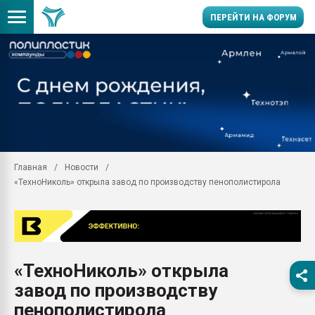
ПЕРЕЙТИ НА ФОРУМ
11.09.2020 Нанотрубки
универсальны, что рос
умельцы изготовили м
колонок полностью из 
Продажа готового бизн
производство SPC лам
цикла
Главная
Новости
«ТехноНиколь» открыла завод по производству пенополистирола
29.07.2026 ФРП помог 
заводу пластмасс" зах
ППЭ
Помощь в подборе мат
Вакуум-формовочные 
«ТехноНиколь» открыла
ближайшее подмосковье
Подмосковье, Москва
завод по производству
28.07.2026 Автоматиза
пенополистирола
первый план в перераб