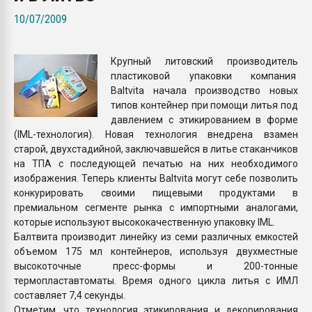
Всё, что касается выду
10/07/2009
бутылок
Крупный литовский производитель
ПЕРЕЙТИ НА 
пластиковой упаковки компания
Baltvita начала производство новых
типов контейнер при помощи литья под
давлением с этикированием в форме
(IML-технология). Новая технология внедрена взамен
старой, двухстадийной, заключавшейся в литье стаканчиков
на ТПА с последующей печатью на них необходимого
изображения. Теперь клиенты Baltvita могут себе позволить
конкурировать своими пищевыми продуктами в
премиальном сегменте рынка с импортными аналогами,
которые используют высококачественную упаковку IML.
Балтвита производит линейку из семи различных емкостей
объемом 175 мл контейнеров, используя двухместные
высокоточные пресс-формы и 200-тонные
термопластавтоматы. Время одного цикла литья с ИМЛ
составляет 7,4 секунды.
Отметим, что технология этикирования и декорирования