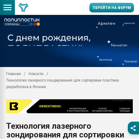
ПЕРЕЙТИ НА ФОРУМ
Продажа готового бизн
производство SPC лам
цикла
29.07.2026 ФРП помог 
заводу пластмасс" зах
ППЭ
Главная
Новости
Помощь в подборе мат
Технология лазерного зондирования для сортировки пластика
Вакуум-формовочные 
разработана в Японии
ближайшее подмосковье
Подмосковье, Москва
28.07.2026 Автоматиза
первый план в перераб
пластмасс
Технология лазерного
28.07.2026 "Техноникол
зондирования для сортировки
ситуацией на строител