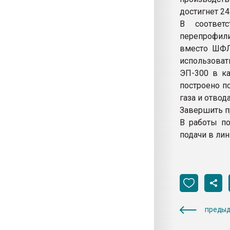
достигнет 242
В соответ
перепрофили
вместо ШФЛУ
использова
ЭП-300 в ка
построено п
газа и отво
Завершить п
В работы по
подачи в ли
предыд