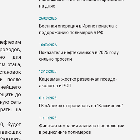
на днях
26/03/2026
Военная операция в Иране привела к
подорожанию полимеров в РФ
нефтехим
16/03/2026
роводов,
Показатели нефтехимиков в 2025 году
ьно для
сильно просели
м этана,
тановок
12/12/2025
Кацевман жестко развенчал псевдо-
 и после
экологов и РОП
ьнейшего
ещать до
01/12/2025
вную сеть
ГК «Алеко» отправилась на "Кассиопею"
траты на
11/11/2025
0, будет
Финская компания заявила о революции
тывающих
в рециклинге полимеров
Салават»