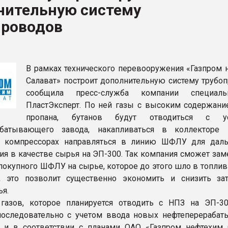
нительную систему
ва ПЭТ
проводов
ФОРУМ
В рамках технического перевооружения «Газпром 
Салават» построит дополнительную систему трубоп
сообщила пресс-служба компании специал
ПластЭксперт. По ней газы с высоким содержание
пропана, бутанов будут отводиться с ус
абатывающего завода, накапливаться в коллекторе
в компрессорах направляться в линию ШФЛУ для дал
ия в качестве сырья на ЭП-300. Так компания сможет зам
с покупного ШФЛУ на сырье, которое до этого шло в топли
я, это позволит существенно экономить и снизить за
ья.
газов, которое планируется отводить с НПЗ на ЭП-30
последовательно с учетом ввода новых нефтеперераба
 и в соответствии с планами ОАО «Газпром нефтехим 