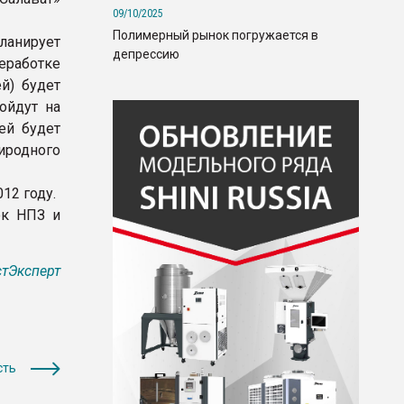
09/10/2025
Полимерный рынок погружается в
анирует
депрессию
еработке
й) будет
ойдут на
ей будет
иродного
12 году.
ок НПЗ и
тЭксперт
сть