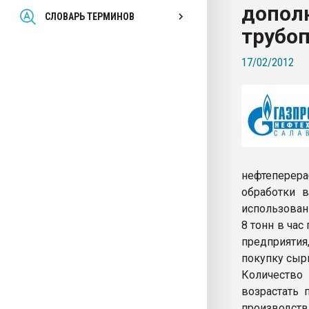
допол
Всё, что касается выду
СЛОВАРЬ ТЕРМИНОВ
бутылок
трубо
17/02/2012
ПЕРЕЙТИ НА 
нефтеперер
обработки 
использован
8 тонн в ча
предприяти
покупку сыр
Количество 
возрастать 
производств