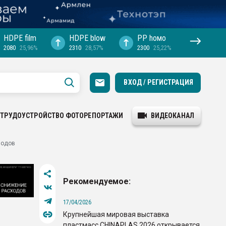
HDPE film
HDPE blow
PP hомо
2080
25,96%
2310
28,57%
2300
25,22%
ВХОД / РЕГИСТРАЦИЯ
ТРУДОУСТРОЙСТВО
ФОТОРЕПОРТАЖИ
ВИДЕОКАНАЛ
водов
Рекомендуемое:
17/04/2026
Крупнейшая мировая выставка
пластмасс CHINAPLAS 2026 открывается