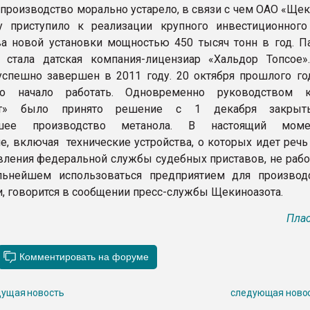
е производство морально устарело, в связи с чем ОАО «Ще
у приступило к реализации крупного инвестиционного
ва новой установки мощностью 450 тысяч тонн в год. П
 стала датская компания-лицензиар «Хальдор Топсое»
спешно завершен в 2011 году. 20 октября прошлого го
во начало работать. Одновременно руководством к
от» было принято решение с 1 декабря закрыт
вшее производство метанола. В настоящий мом
е, включая технические устройства, о которых идет речь
вления федеральной службы судебных приставов, не работ
льнейшем использоваться предприятием для производ
и, говорится в сообщении пресс-службы Щекиноазота.
Плас
ущая новость
следующая ново