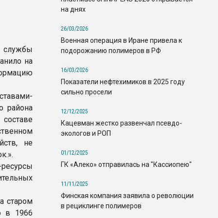
на днях
26/03/2026
Военная операция в Иране привела к
й службы
подорожанию полимеров в РФ
анило на
16/03/2026
ормацию
Показатели нефтехимиков в 2025 году
сильно просели
тавами-
о района
12/12/2025
 составе
Кацевман жестко развенчал псевдо-
ственном
экологов и РОП
йств, не
01/12/2025
к.».
ГК «Алеко» отправилась на "Кассиопею"
-ресурсы
ительных
11/11/2025
Финская компания заявила о революции
а старом
в рециклинге полимеров
ю в 1966