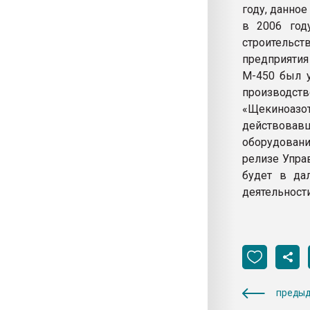
году, данно
в 2006 год
строительст
предприятия
М-450 был у
производст
«Щекиноаз
действова
оборудовани
релизе Упра
будет в да
деятельност
предыд