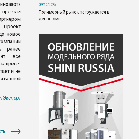
киноазот»
09/10/2025
 проекта
Полимерный рынок погружается в
депрессию
артнером
. Проект
да новое
омпании
ь ранее
ент все
 в пресс-
ает и не
ственной
тЭксперт
сть