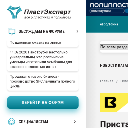
евро/тонна
Помощь в подборе мат
ОБСУЖДАЕМ НА ФОРУМЕ
Вакуум-формовочные 
Поддельная смазка на рынке
ближайшее подмосковье
Подмосковье, Москва
11.09.2020 Нанотрубки настолько
универсальны, что российские
28.07.2026 Автоматиза
умельцы изготовили мембраны для
первый план в перераб
НОВОСТИ
КАТА
колонок полностью из них
пластмасс
Продажа готового бизнеса -
28.07.2026 "Техноникол
Главная
Нов
производство SPC ламината полного
ситуацией на строител
цикла
Всё, что касается выду
бутылок
ПЕРЕЙТИ НА ФОРУМ
Материал поверхности 
вакуумного формовани
Прист
СПЕЦИАЛИСТАМ
Продам отходы Компо
поликарбоната и АБС-п