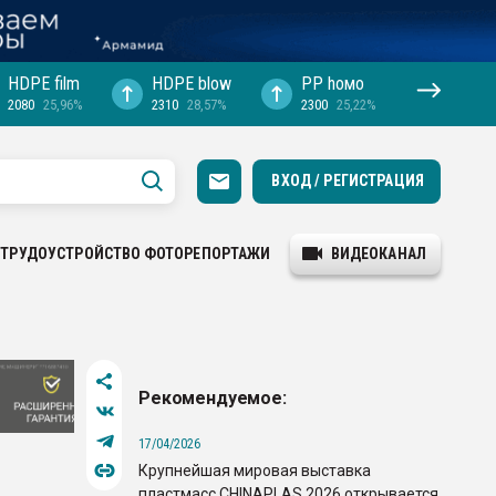
HDPE film
HDPE blow
PP hомо
2080
25,96%
2310
28,57%
2300
25,22%
ВХОД / РЕГИСТРАЦИЯ
ТРУДОУСТРОЙСТВО
ФОТОРЕПОРТАЖИ
ВИДЕОКАНАЛ
Рекомендуемое:
17/04/2026
Крупнейшая мировая выставка
пластмасс CHINAPLAS 2026 открывается