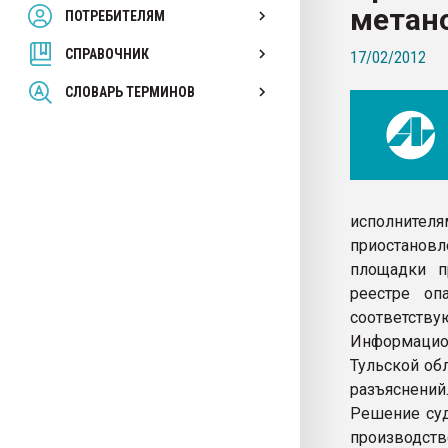
метано
ПОТРЕБИТЕЛЯМ
Armaloy PC/ABS-1IM че
СПРАВОЧНИК
17/02/2012
ПЕРЕЙТИ НА 
СЛОВАРЬ ТЕРМИНОВ
исполнителя
приостановл
площадки п
реестре оп
соответству
Информацио
Тульской об
разъяснений
Решение суд
производст