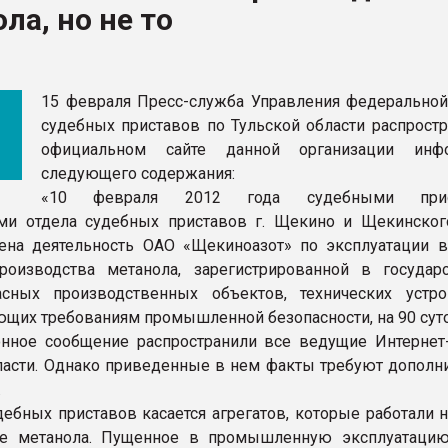
ла, но не то
рный цвет
ФОРУМ
15 февраля Пресс-служба Управления федерально
судебных приставов по Тульской области распростр
официальном сайте данной организации инф
следующего содержания:
«10 февраля 2012 года судебными прис
ми отдела судебных приставов г. Щекино и Щекинског
ена деятельность ОАО «Щекиноазот» по эксплуатации в
роизводства метанола, зарегистрированной в государ
асных производственных объектов, технических устро
ющих требованиям промышленной безопасности, на 90 суто
нное сообщение распространили все ведущие Интернет
ласти. Однако приведенные в нем факты требуют дополн
.
ебных приставов касается агрегатов, которые работали н
ве метанола. Пущенное в промышленную эксплуатаци