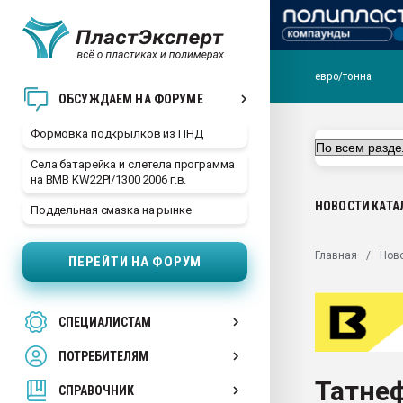
евро/тонна
Продажа готового бизн
ОБСУЖДАЕМ НА ФОРУМЕ
производство SPC лам
цикла
Формовка подкрылков из ПНД
29.07.2026 ФРП помог 
Села батарейка и слетела программа
заводу пластмасс" зах
на BMB KW22PI/1300 2006 г.в.
ППЭ
НОВОСТИ
КАТА
Поддельная смазка на рынке
Помощь в подборе мат
Вакуум-формовочные 
Главная
Нов
ПЕРЕЙТИ НА ФОРУМ
ближайшее подмосковье
Подмосковье, Москва
28.07.2026 Автоматиза
СПЕЦИАЛИСТАМ
первый план в перераб
пластмасс
ПОТРЕБИТЕЛЯМ
28.07.2026 "Техноникол
Татнеф
ситуацией на строител
СПРАВОЧНИК