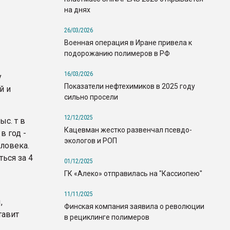
на днях
26/03/2026
Военная операция в Иране привела к
подорожанию полимеров в РФ
16/03/2026
у
Показатели нефтехимиков в 2025 году
й и
сильно просели
12/12/2025
ыс. т в
Кацевман жестко развенчал псевдо-
в год -
экологов и РОП
ловека.
ься за 4
01/12/2025
ГК «Алеко» отправилась на "Кассиопею"
11/11/2025
,
Финская компания заявила о революции
тавит
в рециклинге полимеров