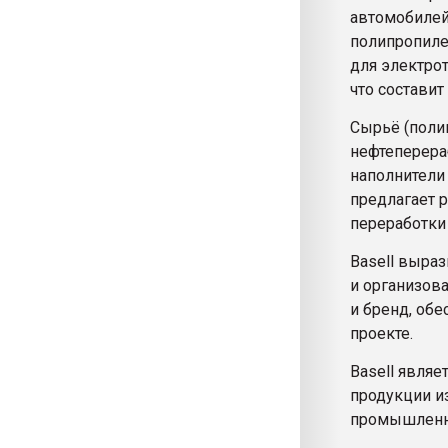
автомобилей 
полипропилен
для электрот
что составит
Сырьё (поли
нефтеперераб
наполнители 
предлагает 
переработки
Basell выраз
и организова
и бренд, об
проекте.
Basell явля
продукции и
промышленно