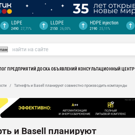
LDPE
LLDPE
HDPE injection
2490
27,71%
2150
26,05%
2190
25,11%
еса -
ината полного
"Ижевскому
ватить рынок
ЛОГ ПРЕДПРИЯТИЙ
ДОСКА ОБЪЯВЛЕНИЙ
КОНСУЛЬТАЦИОННЫЙ ЦЕНТР
ериала
машины:
ости
Татнефть и Basell планируют совместно производить компаунды
, с.-в.
ция выходит на
отке
ь" довольна
ть и Basell планируют
ьном рынке