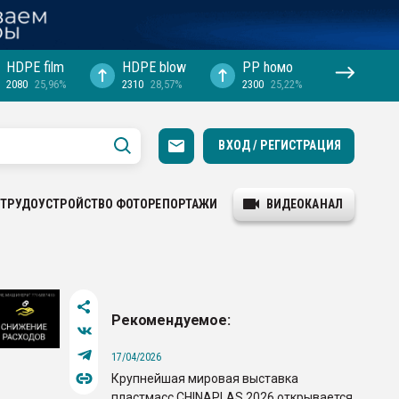
HDPE film
HDPE blow
PP hомо
2080
25,96%
2310
28,57%
2300
25,22%
ВХОД / РЕГИСТРАЦИЯ
ТРУДОУСТРОЙСТВО
ФОТОРЕПОРТАЖИ
ВИДЕОКАНАЛ
Рекомендуемое:
17/04/2026
Крупнейшая мировая выставка
пластмасс CHINAPLAS 2026 открывается