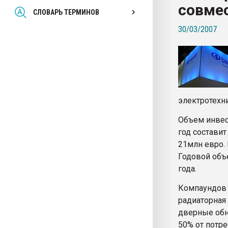
совме
Всё, что касается выду
СЛОВАРЬ ТЕРМИНОВ
бутылок
30/03/2007
ПЕРЕЙТИ НА 
электротехн
Объем инвест
год составит
21млн евро. 
Годовой объ
года.
Компаундов 
радиаторная
дверные обна
50% от потре