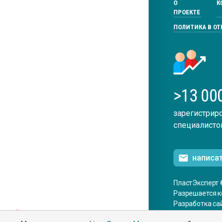
О
К
ПРОЕКТЕ
ПОЛИТИКА В О
>13 00
зарегистрир
специалисто
написа
ПластЭксперт 
Разрешается к
Разработка са
ENG