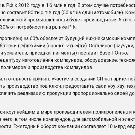
в РФ к 2012 году в 1.6 млн в год. В этом случае потребнос
е составит 80 тыс. т в год (50 кг на один автомобиль). Ко
ехнической промышленности будет производиться 5 тыс. т 
 30% от потребности на рынке РФ.
пропилен) на 60% обеспечит будущий нижнекамский комп
отки и нефтехимии (проект Татнефти). Остальное (каучуки,
и усилители, присадки, пигменты) поставит Basell. Он же
рецептуру изготовления компаундов, оборудование, технол
 полимеров и производства компаундов.
ил готовность принять участие в создании СП на паритетно
ть производство под ключ, предоставить свои ноу-хау, тех
еспечить реализацию продукции пропорционально своей до
ется крупнейшим в мире производителем полипропилена и 
з него, в том числе компаундов для автомобильной и элек
сти. Ежегодный оборот компании составляет 10 млрд евр