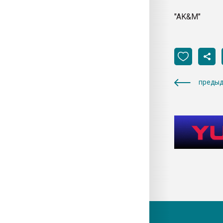
"AK&M"
предыд