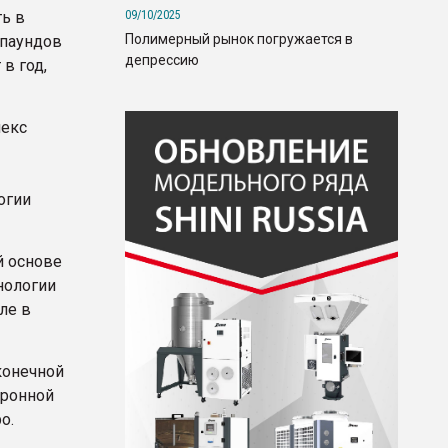
09/10/2025
ть в
Полимерный рынок погружается в
мпаундов
депрессию
в год,
лекс
огии
й основе
нологии
ле в
конечной
тронной
о.