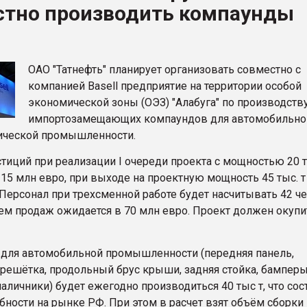
стно производить компаунды
ва ПЭТ
ФОРУМ
ОАО "Татнефть" планирует организовать совместно с
компанией Basell предприятие на территории особой
экономической зоны (ОЭЗ) "Алабуга" по производств
импортозамещающих компаундов для автомобильно
ической промышленности.
иций при реализации I очереди проекта с мощностью 20 т
 15 млн евро, при выходе на проектную мощность 45 тыс. т 
Персонал при трехсменной работе будет насчитывать 42 че
ем продаж ожидается в 70 млн евро. Проект должен окупит
для автомобильной промышленности (передняя панель,
 решётка, продольный брус крыши, задняя стойка, бамперы
личники) будет ежегодно производиться 40 тыс т, что сос
бности на рынке РФ. При этом в расчет взят объём сборки