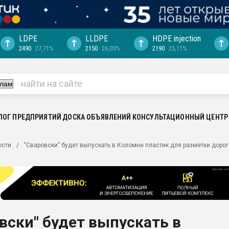
LDPE
LLDPE
HDPE injection
2490
27,71%
2150
26,05%
2190
25,11%
ция выходит на
отке
ь" довольна
ьном рынке
ва ПЭТ
ЛОГ ПРЕДПРИЯТИЙ
ДОСКА ОБЪЯВЛЕНИЙ
КОНСУЛЬТАЦИОННЫЙ ЦЕНТР
пуансона для
ости
"Сваровски" будет выпускать в Коломне пластик для разметки дорог
я
зиция
ластика
рный цвет
итан" стал
вски" будет выпускать в
а. Продажа,