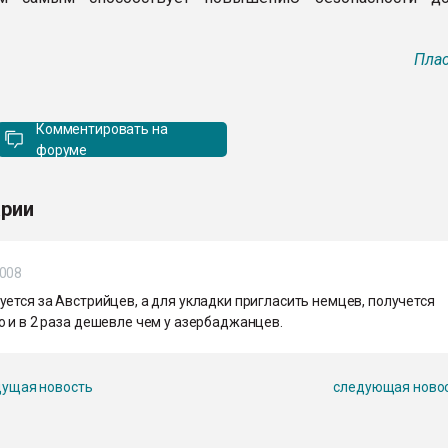
Плас
Комментировать на
форуме
рии
2008
ется за Австрийцев, а для укладки пригласить немцев, получется
 и в 2 раза дешевле чем у азербаджанцев.
ущая новость
следующая ново