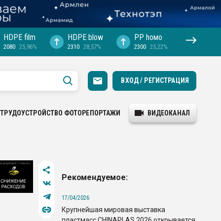
HDPE film
HDPE blow
PP hомо
2080
25,96%
2310
28,57%
2300
25,22%
ВХОД / РЕГИСТРАЦИЯ
ТРУДОУСТРОЙСТВО
ФОТОРЕПОРТАЖИ
ВИДЕОКАНАЛ
Рекомендуемое:
17/04/2026
Крупнейшая мировая выставка
пластмасс CHINAPLAS 2026 открывается