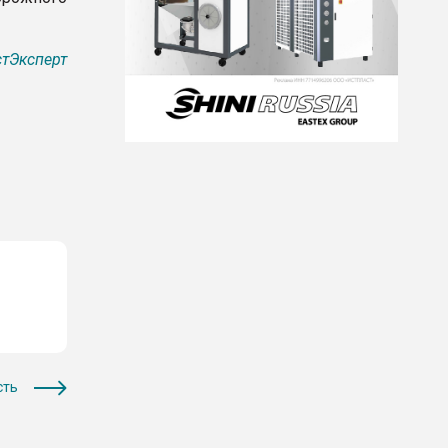
тЭксперт
сть