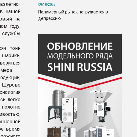
 взлётно-
09/10/2025
 в нашей
Полимерный рынок погружается в
депрессию
ервый на
ом году,
е службы
яч тонн
шарики,
возиться
имера –
одукции,
в Щурово
хнология
есь легко
 полотно
востью,
вышенной
ое время
рожного