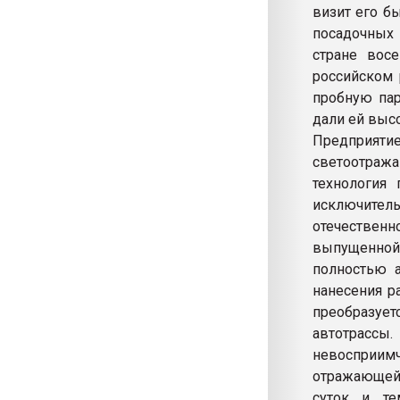
визит его б
посадочных
стране вос
российском 
пробную пар
дали ей выс
Предприяти
светоотра
технология 
исключите
отечествен
выпущенной 
полностью а
нанесения р
преобразует
автотрассы
невосприимч
отражающей 
суток и те