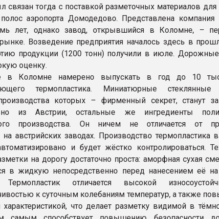
ыл связан тогда с поставкой разметочных материалов для
 полос аэропорта Домодедово. Представлена компания
емь лет, однако завод, открывшийся в Коломне, – п
рынке. Возведение предприятия началось здесь в прошл
тию продукции (1200 тонн) получили в июле. Дорожны
окую оценку.
е в Коломне намерено выпускать в год до 10 тыс
жающего термопластика. Миниатюрные стеклянные 
производства которых – фирменный секрет, станут за
льно из Австрии, остальные же ингредиенты пол
ного производства. Он ничем не отличается от пр
на австрийских заводах. Производство термопластика 
втоматизировано и будет жёстко контролироваться. Те
азметки на дорогу достаточно проста: аморфная сухая см
ся в жидкую непосредственно перед нанесением её на
. Термопластик отличается высокой износоустойчи
ивостью к суточным колебаниям температур, а также по
характеристикой, что делает разметку видимой в тёмн
м самым способствует повышению безопасности до