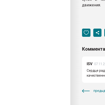
движения.
Коммента
ISV
07.11.
Сердце раду
качественно
предыд