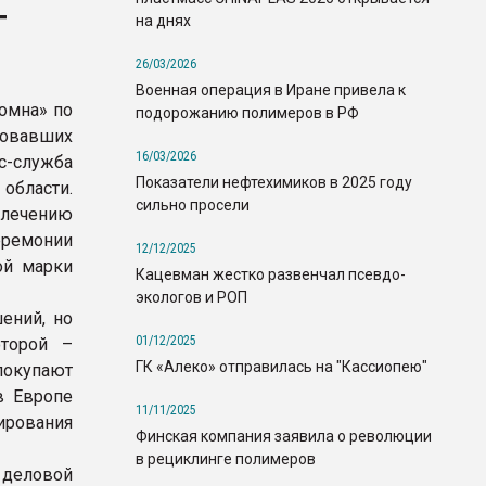
г
на днях
26/03/2026
Военная операция в Иране привела к
омна» по
подорожанию полимеров в РФ
овавших
16/03/2026
-служба
Показатели нефтехимиков в 2025 году
области.
сильно просели
влечению
еремонии
12/12/2025
ой марки
Кацевман жестко развенчал псевдо-
экологов и РОП
ений, но
01/12/2025
оторой –
ГК «Алеко» отправилась на "Кассиопею"
покупают
в Европе
11/11/2025
ирования
Финская компания заявила о революции
в рециклинге полимеров
 деловой