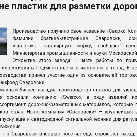
е пластик для разметки доро
ФОРУМ
Производство получило своё название «Сварко Кол
фамилии братьев-австрийцев Сваровски, осн
известную ювелирную марку, сообщает пресс
Министерства промышленности и науки Московской 
Открытие этого завода – часть работы по при
 инвестиций в Подмосковье и, в частности, в город. В ц
оизводства принял участие один из основателей торгов
Манфред Сваровски.
мейный бизнес наладил производство стразов для украш
ья основали компанию «Swarco», в ряду изделий к
сортимент дорожно-разметочных материалов, которые 
ков стран. Ныне компания «Сваровски» – крупнейшая 
пуску ещё и светодиодной сигнальной техники для регул
вижения.
 г-н Сваровски впервые посетил ещё сорок лет назад,