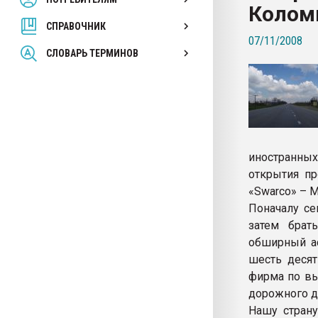
Коломн
покупка, обмен
СПРАВОЧНИК
07/11/2008
ПЕРЕЙТИ НА 
СЛОВАРЬ ТЕРМИНОВ
иностранных
открытия пр
«Swarco» – 
Поначалу се
затем брат
обширный ас
шесть десят
фирма по вы
дорожного д
Нашу страну