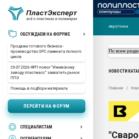
евро/тонна
28.07.2026 Автоматиза
ОБСУЖДАЕМ НА ФОРУМЕ
первый план в перераб
пластмасс
Продажа готового бизнеса -
производство SPC ламината полного
28.07.2026 "Техноникол
цикла
ситуацией на строител
29.07.2026 ФРП помог "Ижевскому
Всё, что касается выду
НОВОСТИ
КАТА
заводу пластмасс" захватить рынок
бутылок
ППЭ
Материал поверхности 
Главная
Нов
Помощь в подборе материала
вакуумного формовани
Продам отходы Компо
ПЕРЕЙТИ НА ФОРУМ
поликарбоната и АБС-п
Armaloy PC/ABS-1IM че
26.07.2022 "Сибирский т
СПЕЦИАЛИСТАМ
намного дороже
"Сваро
ПОТРЕБИТЕЛЯМ
Профильная литератур