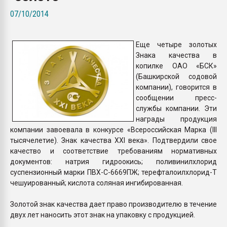
Всё, что касается выду
07/10/2014
бутылок
Еще четыре золотых
ПЕРЕЙТИ НА 
Знака качества в
копилке ОАО «БСК»
(Башкирской содовой
компании), говорится в
сообщении пресс-
службы компании. Эти
награды продукция
компании завоевала в конкурсе «Всероссийская Марка (III
тысячелетие). Знак качества XXI века». Подтвердили свое
качество и соответствие требованиям нормативных
документов: натрия гидроокись; поливинилхлорид
суспензионный марки ПВХ-С-6669ПЖ; терефталоилхлорид-Т
чешуированный; кислота соляная ингибированная.
Золотой знак качества дает право производителю в течение
двух лет наносить этот знак на упаковку с продукцией.