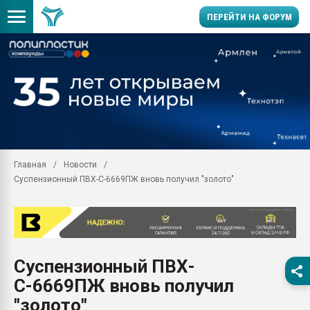
ПЕРЕЙТИ НА ФОРУМ
Продажа готового бизн
производство SPC лам
цикла
29.07.2026 ФРП помог 
заводу пластмасс" зах
ППЭ
Главная
Новости
Помощь в подборе мат
Суспензионный ПВХ-С-6669ПЖ вновь получил "золото"
Вакуум-формовочные 
ближайшее подмосковье
Подмосковье, Москва
28.07.2026 Автоматиза
первый план в перераб
Суспензионный ПВХ-
пластмасс
С-6669ПЖ вновь получил
28.07.2026 "Техноникол
ситуацией на строител
"золото"