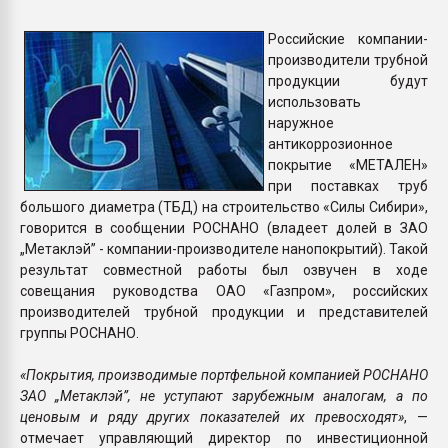
Armaloy PC/ABS-1IM че
Российские компании-
производители трубной
ПЕРЕЙТИ НА 
продукции будут
использовать
наружное
антикоррозионное
покрытие «МЕТАЛЕН»
при поставках труб
большого диаметра (ТБД) на строительство «Силы Сибири»,
говорится в сообщении РОСНАНО (владеет долей в ЗАО
„Метаклэй” - компании-производителе нанопокрытий). Такой
результат совместной работы был озвучен в ходе
совещания руководства ОАО «Газпром», российских
производителей трубной продукции и представителей
группы РОСНАНО.
«Покрытия, производимые портфельной компанией РОСНАНО
ЗАО „Метаклэй”, не уступают зарубежным аналогам, а по
ценовым и ряду других показателей их превосходят»
, —
отмечает управляющий директор по инвестиционной