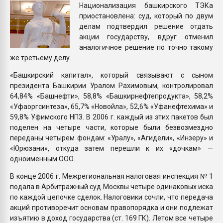
Национализация башкирского ТЭКа
Armaloy PC/ABS-1IM че
приостановлена: суд, который по двум
делам подтвердил решение отдать
ПЕРЕЙТИ НА 
акции государству, вдруг отменил
аналогичное решение по точно такому
же третьему делу.
«Башкирский капитал», который связывают с сыном
президента Башкирии Уралом Рахимовым, контролировал
64,84% «Башнефти», 58,8% «Башкирнефтепродукта», 58,2%
«Уфаоргсинтеза», 65,7% «Новойла», 52,6% «Уфанефтехима» и
59,8% Уфимского НПЗ. В 2006 г. каждый из этих пакетов был
поделен на четыре части, которые были безвозмездно
переданы четырем фондам: «Уралу», «Агидели», «Инзеру» и
«Юрюзани», откуда затем перешли к их «дочкам» —
одноименным ООО.
В конце 2006 г. Межрегиональная налоговая инспекция № 1
подала в Арбитражный суд Москвы четыре одинаковых иска
по каждой цепочке сделок. Налоговики сочли, что передача
акций противоречит основам правопорядка и они подлежат
изъятию в доход государства (ст. 169 ГК). Летом все четыре