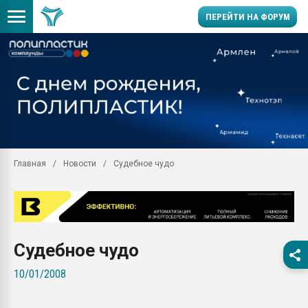
ПЕРЕЙТИ НА ФОРУМ
Помощь в подборе мат
Вакуум-формовочные 
ближайшее подмосковье
Подмосковье, Москва
28.07.2026 Автоматиза
первый план в перераб
Главная
Новости
Судебное чудо
пластмасс
28.07.2026 "Техноникол
ситуацией на строител
Всё, что касается выду
бутылок
Судебное чудо
Материал поверхности 
10/01/2008
вакуумного формовани
Продам отходы Компо
поликарбоната и АБС-п