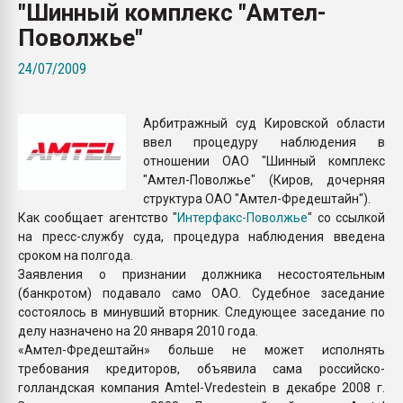
"Шинный комплекс "Амтел-
Всё, что касается выду
бутылок
Поволжье"
24/07/2009
ПЕРЕЙТИ НА 
Арбитражный суд Кировской области
ввел процедуру наблюдения в
отношении ОАО "Шинный комплекс
"Амтел-Поволжье" (Киров, дочерняя
структура ОАО "Амтел-Фредештайн").
Как сообщает агентство "
Интерфакс-Поволжье
" со ссылкой
на пресс-службу суда, процедура наблюдения введена
сроком на полгода.
Заявления о признании должника несостоятельным
(банкротом) подавало само ОАО. Судебное заседание
состоялось в минувший вторник. Следующее заседание по
делу назначено на 20 января 2010 года.
«Амтел-Фредештайн» больше не может исполнять
требования кредиторов, объявила сама российско-
голландская компания Amtel-Vredestein в декабре 2008 г.