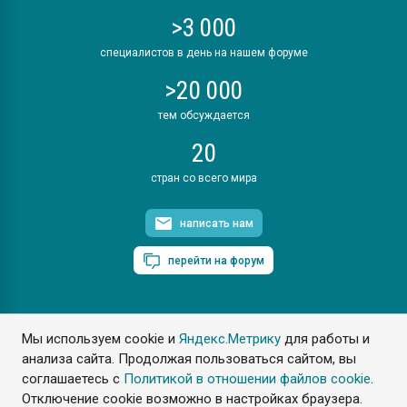
>3 000
специалистов в день на нашем форуме
>20 000
тем обсуждается
20
стран со всего мира
написать нам
перейти на форум
Мы используем cookie и
Яндекс.Метрику
для работы и
ПластЭксперт © 2006. Все права защищены
анализа сайта. Продолжая пользоваться сайтом, вы
Разрешается копирование материалов сайта с обязательной
ссылкой на www.e-plastic.ru
соглашаетесь с
Политикой в отношении файлов cookie
.
Отключение cookie возможно в настройках браузера.
Разработка сайта