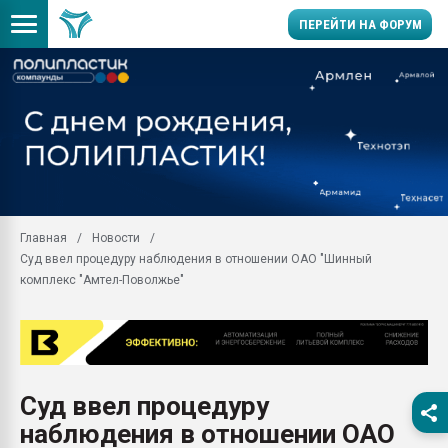
ПЕРЕЙТИ НА ФОРУМ
Продажа готового бизн
производство SPC лам
цикла
29.07.2026 ФРП помог 
заводу пластмасс" зах
ППЭ
Главная
Новости
Помощь в подборе мат
Суд ввел процедуру наблюдения в отношении ОАО "Шинный
Вакуум-формовочные 
комплекс "Амтел-Поволжье"
ближайшее подмосковье
Подмосковье, Москва
28.07.2026 Автоматиза
первый план в перераб
пластмасс
Суд ввел процедуру
28.07.2026 "Техноникол
наблюдения в отношении ОАО
ситуацией на строител